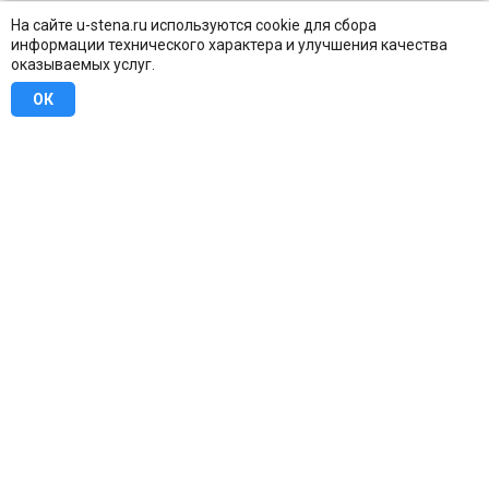
На сайте u-stena.ru используются cookie для сбора
информации технического характера и улучшения качества
оказываемых услуг.
ОК
8 (800) 707-16-42
Бесплатно по всей России
Москва
info@u-stena.ru