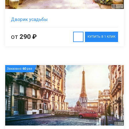
Дворик усадьбы
от
290 ₽
КУПИТЬ В 1 КЛИК
Заказано
60
раз