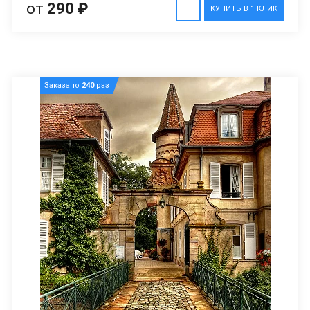
от
290 ₽
КУПИТЬ В 1 КЛИК
Заказано
240
раз