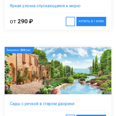
Яркая улочка спускающаяся к морю
от
290 ₽
КУПИТЬ В 1 КЛИК
Заказано
250
раз
Сады с речкой в старом дворике