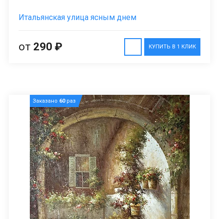
Итальянская улица ясным днем
от
290 ₽
КУПИТЬ В 1 КЛИК
Заказано
60
раз