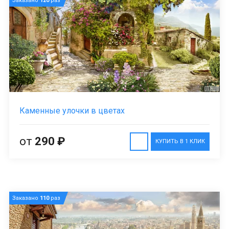
Заказано
120
раз
Каменные улочки в цветах
от
290 ₽
КУПИТЬ В 1 КЛИК
Заказано
110
раз