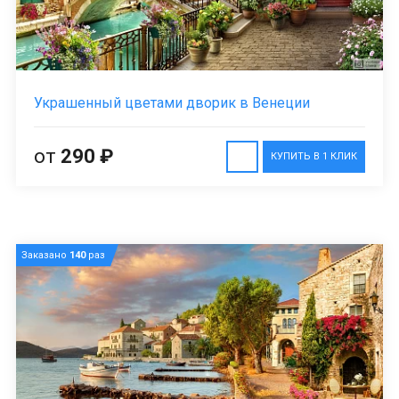
Украшенный цветами дворик в Венеции
от
290 ₽
КУПИТЬ В 1 КЛИК
Заказано
140
раз