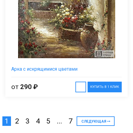
Арка с искрящимися цветами
от
290 ₽
КУПИТЬ В 1 КЛИК
1
2
3
4
5
...
7
СЛЕДУЮЩАЯ