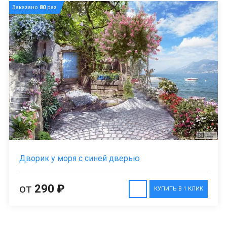
Заказано
80
раз
Дворик у моря с синей дверью
от
290 ₽
КУПИТЬ В 1 КЛИК