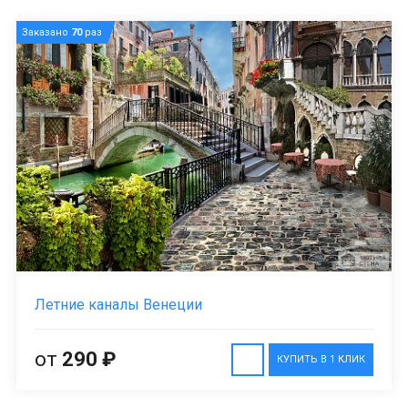
Заказано
70
раз
Летние каналы Венеции
от
290 ₽
КУПИТЬ В 1 КЛИК