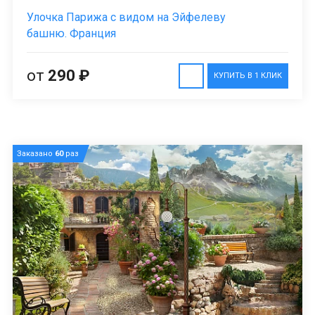
Улочка Парижа с видом на Эйфелеву
башню. Франция
от
290 ₽
КУПИТЬ В 1 КЛИК
Заказано
60
раз