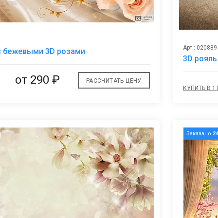
В
Арт.: 020889
с бежевыми 3D розами
избранное
3D рояль
от
290 ₽
РАССЧИТАТЬ ЦЕНУ
КУПИТЬ В 1
Заказано
2