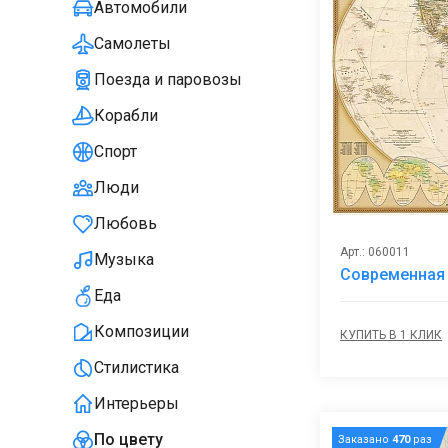
Автомобили
Самолеты
Поезда и паровозы
Корабли
Спорт
Люди
Любовь
Арт.: 060011
Музыка
Современная 
Еда
Композиции
КУПИТЬ В 1 КЛИК
Стилистика
Интерьеры
По цвету
Заказано
470
раз