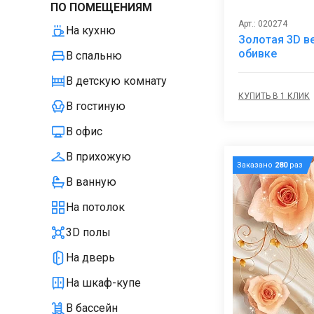
ПО ПОМЕЩЕНИЯМ
Арт.: 020274
На кухню
Золотая 3D в
обивке
В спальню
В детскую комнату
КУПИТЬ В 1 КЛИК
В гостиную
В офис
В прихожую
Заказано
280
раз
В ванную
На потолок
3D полы
На дверь
На шкаф-купе
В бассейн