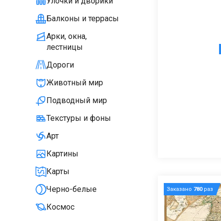
Улочки и дворики
Балконы и террасы
Арки, окна,
лестницы
Дороги
Животный мир
Подводный мир
Текстуры и фоны
Арт
Картины
Карты
Черно-белые
Заказано
780
раз
Космос