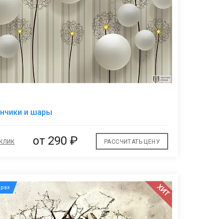
В
нчики и шары
избранное
от
290 ₽
 КЛИК
РАССЧИТАТЬ ЦЕНУ
ХИТ
раз