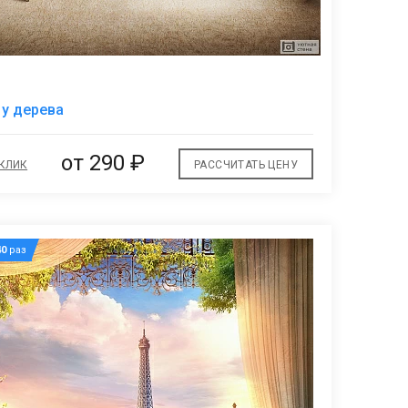
В
 у дерева
избранное
от
290 ₽
 КЛИК
РАССЧИТАТЬ ЦЕНУ
40
раз