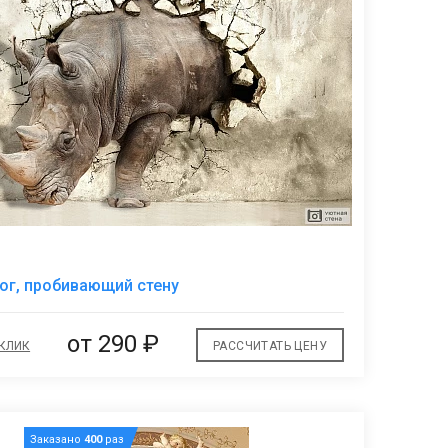
В
ог, пробивающий стену
избранное
от
290 ₽
 КЛИК
РАССЧИТАТЬ ЦЕНУ
Заказано
400
раз