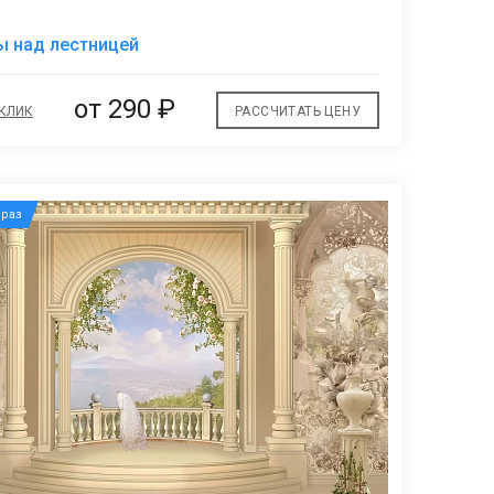
В
ы над лестницей
избранное
от
290 ₽
 КЛИК
РАССЧИТАТЬ ЦЕНУ
раз