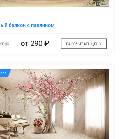
В
ый балкон с павлином
избранное
от
290 ₽
 КЛИК
РАССЧИТАТЬ ЦЕНУ
раз