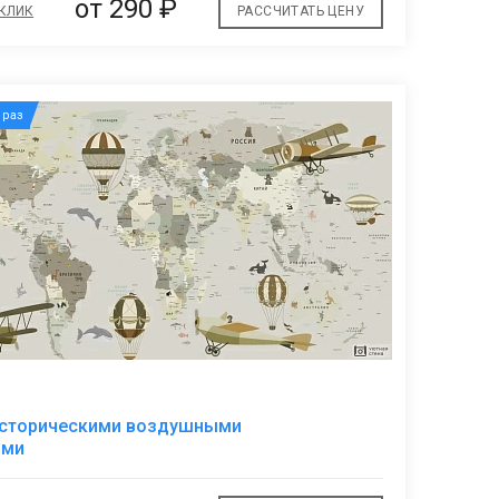
от
290 ₽
 КЛИК
РАССЧИТАТЬ ЦЕНУ
раз
В
 историческими воздушными
избранное
ами