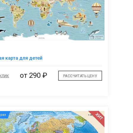
В
я карта для детей
избранное
от
290 ₽
 КЛИК
РАССЧИТАТЬ ЦЕНУ
ХИТ
раз