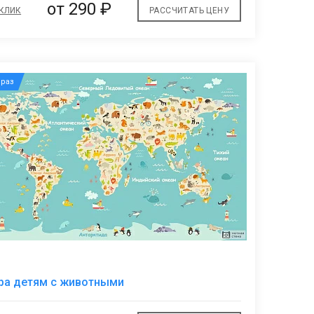
от
290 ₽
 КЛИК
РАССЧИТАТЬ ЦЕНУ
раз
В
ра детям с животными
избранное