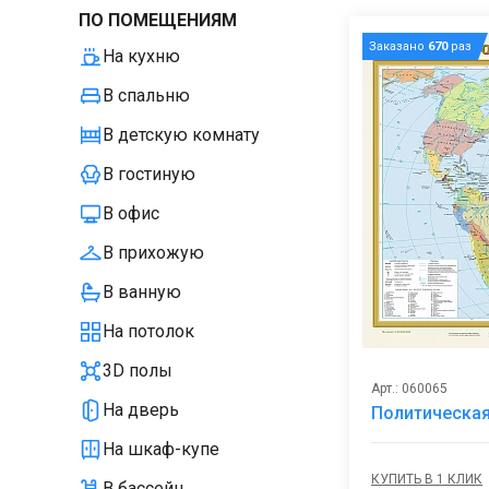
ПО ПОМЕЩЕНИЯМ
Заказано
670
раз
На кухню
В спальню
В детскую комнату
В гостиную
В офис
В прихожую
В ванную
На потолок
3D полы
Арт.: 060065
На дверь
Политическая
На шкаф-купе
КУПИТЬ В 1 КЛИК
В бассейн