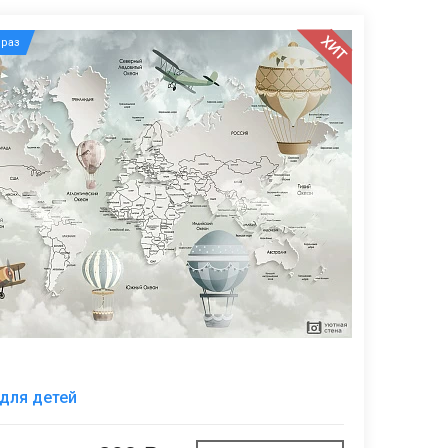
ХИТ
раз
В
 для детей
избранное