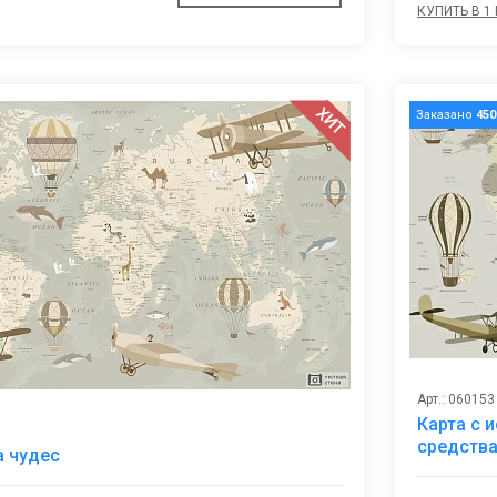
КУПИТЬ В 1
ХИТ
Заказано
450
Арт.: 060153
Карта с
В
средств
а чудес
избранное