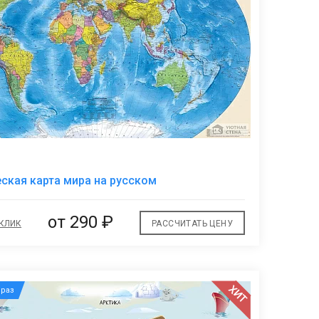
В
ская карта мира на русском
избранное
от
290 ₽
 КЛИК
РАССЧИТАТЬ ЦЕНУ
ХИТ
раз