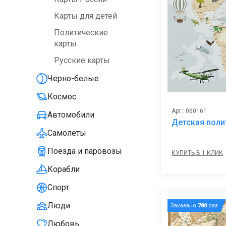
Карты для детей
Политические
карты
Русские карты
Черно-белые
Космос
Арт.: 060161
Автомобили
Детская поли
Самолеты
Поезда и паровозы
КУПИТЬ В 1 КЛИК
Корабли
Спорт
Люди
Заказано
780
раз
Любовь