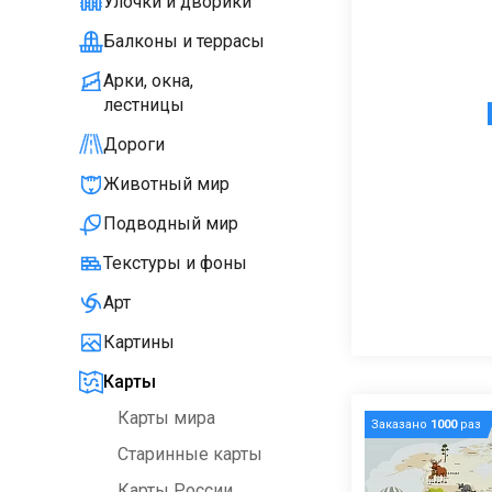
Улочки и дворики
Балконы и террасы
Арки, окна,
лестницы
Дороги
Животный мир
Подводный мир
Текстуры и фоны
Арт
Картины
Карты
Карты мира
Заказано
1000
раз
Старинные карты
Карты России