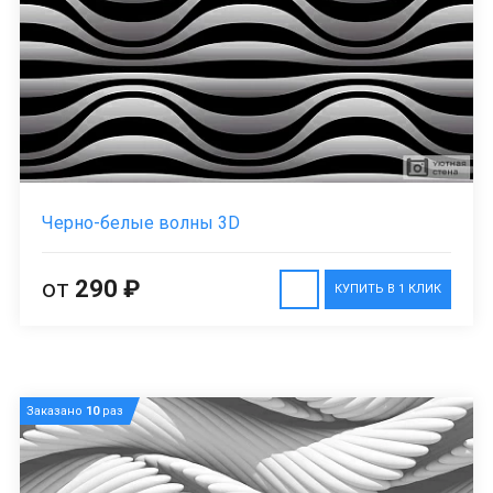
Черно-белые волны 3D
от
290 ₽
КУПИТЬ В 1 КЛИК
Заказано
10
раз