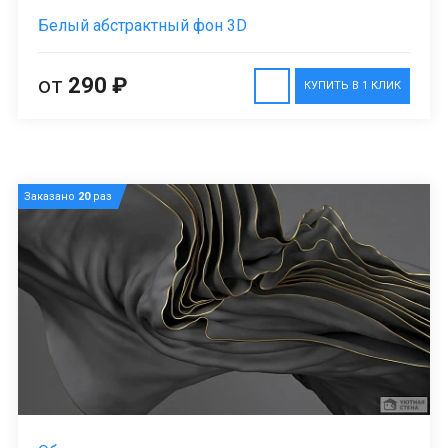
Белый абстрактный фон 3D
от
290 ₽
КУПИТЬ В 1 КЛИК
Заказано
20
раз