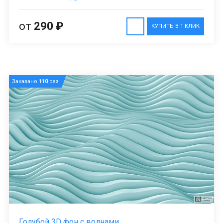
от
290 ₽
КУПИТЬ В 1 КЛИК
Заказано
110
раз
Голубой 3D фон с волнами