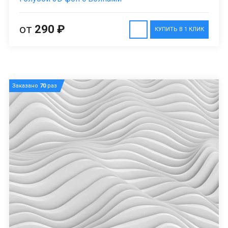
от
290 ₽
КУПИТЬ В 1 КЛИК
Заказано
70
раз