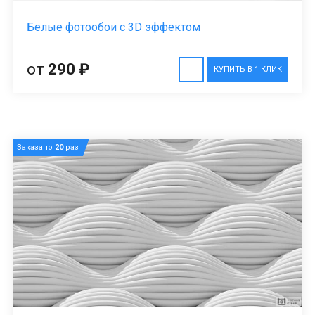
Белые фотообои с 3D эффектом
от
290 ₽
КУПИТЬ В 1 КЛИК
Заказано
20
раз