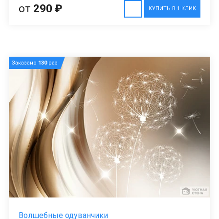
от
290 ₽
КУПИТЬ В 1 КЛИК
Заказано
130
раз
Волшебные одуванчики