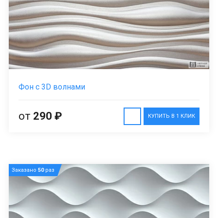
Фон с 3D волнами
от
290 ₽
КУПИТЬ В 1 КЛИК
Заказано
50
раз