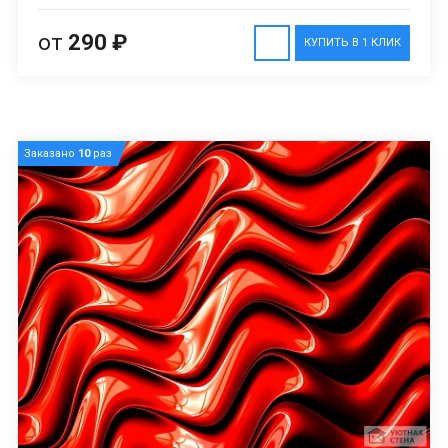
от
290 ₽
КУПИТЬ В 1 КЛИК
Заказано
10
раз