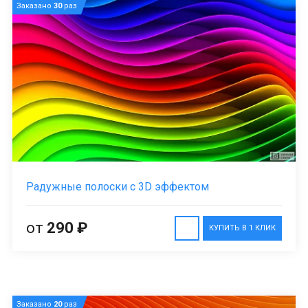
Заказано
30
раз
Радужные полоски с 3D эффектом
от
290 ₽
КУПИТЬ В 1 КЛИК
Заказано
20
раз