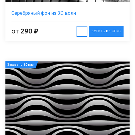
Серебряный фон из 3D волн
от
290 ₽
КУПИТЬ В 1 КЛИК
Заказано
10
раз