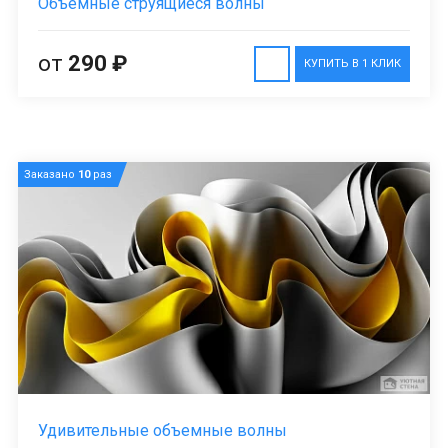
Объемные струящиеся волны
от
290 ₽
КУПИТЬ В 1 КЛИК
Заказано
10
раз
Удивительные объемные волны