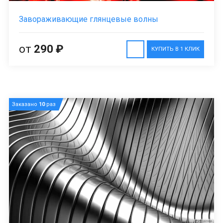
Завораживающие глянцевые волны
от
290 ₽
КУПИТЬ В 1 КЛИК
Заказано
10
раз