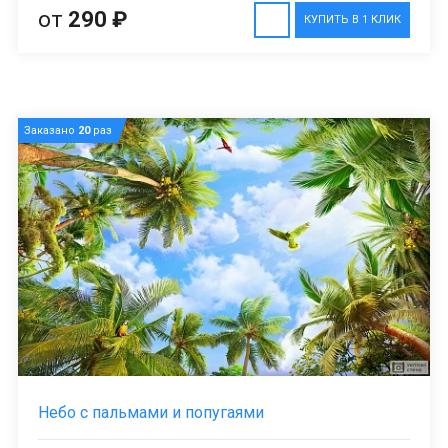
от
290 ₽
КУПИТЬ В 1 КЛИК
Заказано
20
раз
Небо с пальмами и попугаями