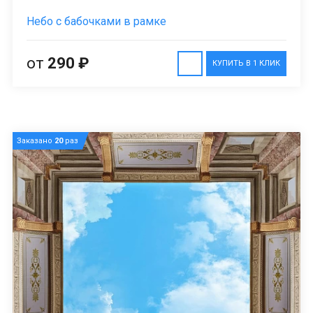
Небо с бабочками в рамке
от
290 ₽
КУПИТЬ В 1 КЛИК
Заказано
20
раз