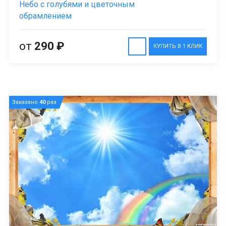
Небо с голубями и цветочным
обрамлением
от
290 ₽
КУПИТЬ В 1 КЛИК
Заказано
40
раз