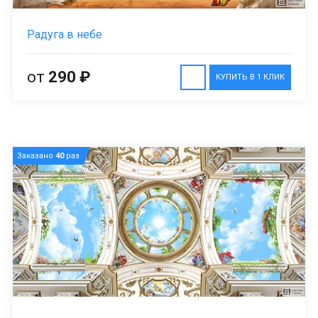
Радуга в небе
от
290 ₽
КУПИТЬ В 1 КЛИК
Заказано
40
раз