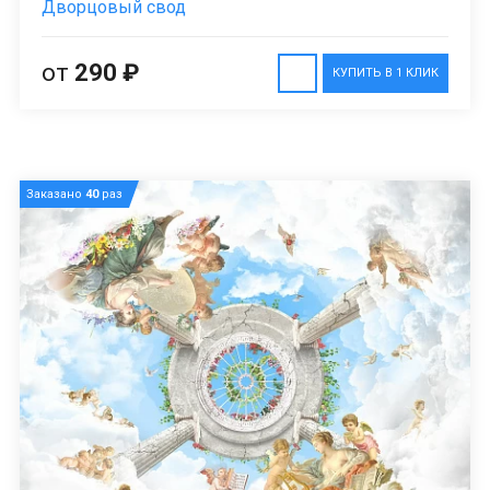
Дворцовый свод
от
290 ₽
КУПИТЬ В 1 КЛИК
Заказано
40
раз