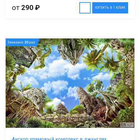
от
290 ₽
КУПИТЬ В 1 КЛИК
Заказано
20
раз
Ангкор храмовый комплекс в джунглях