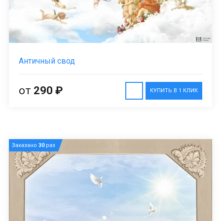
Античный свод
от
290 ₽
КУПИТЬ В 1 КЛИК
Заказано
30
раз