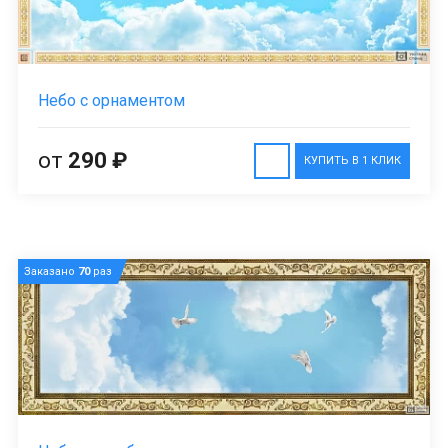
Небо с орнаментом
от
290 ₽
КУПИТЬ В 1 КЛИК
Заказано
70
раз