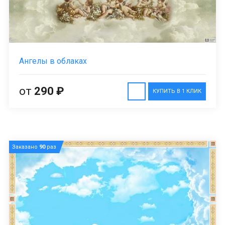
Ангелы в облаках
от
290 ₽
КУПИТЬ В 1 КЛИК
Заказано
90
раз