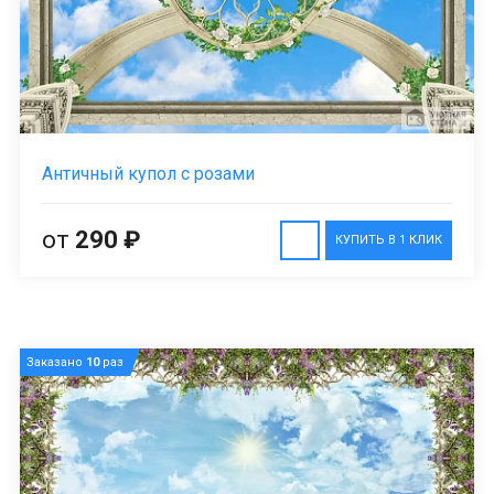
Античный купол с розами
от
290 ₽
КУПИТЬ В 1 КЛИК
Заказано
10
раз