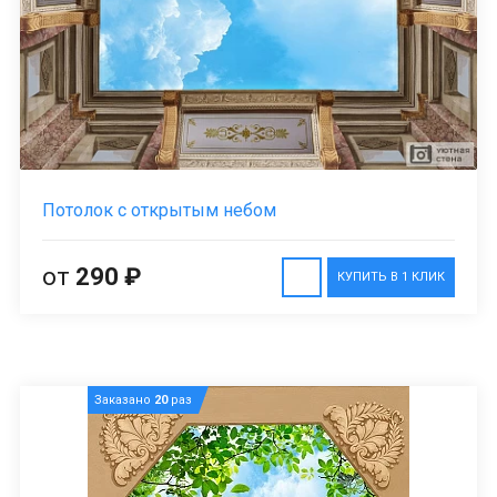
Потолок с открытым небом
от
290 ₽
КУПИТЬ В 1 КЛИК
Заказано
20
раз