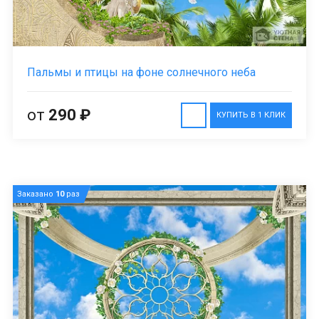
Пальмы и птицы на фоне солнечного неба
от
290 ₽
КУПИТЬ В 1 КЛИК
Заказано
10
раз