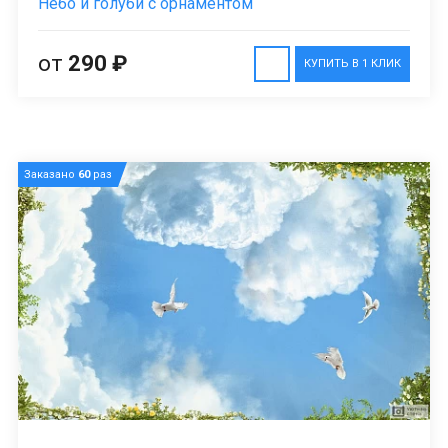
Небо и голуби с орнаментом
от
290 ₽
КУПИТЬ В 1 КЛИК
Заказано
60
раз