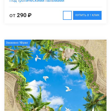
Под тропическими пальмами
от
290 ₽
КУПИТЬ В 1 КЛИК
Заказано
10
раз