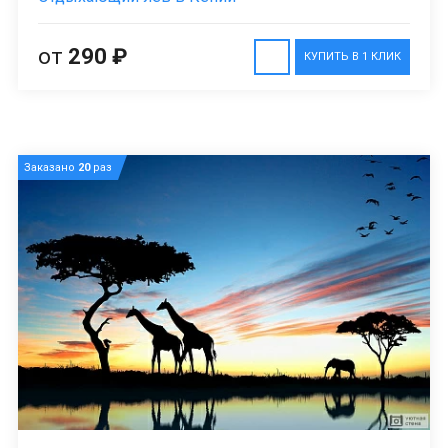
от
290 ₽
КУПИТЬ В 1 КЛИК
Заказано
20
раз