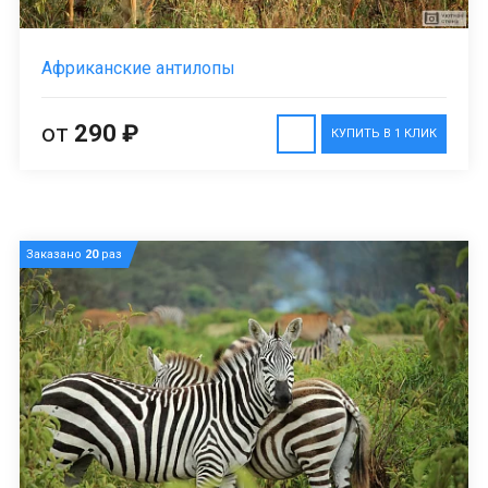
Африканские антилопы
от
290 ₽
КУПИТЬ В 1 КЛИК
Заказано
20
раз