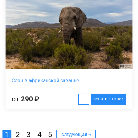
Слон в африканской саванне
от
290 ₽
КУПИТЬ В 1 КЛИК
1
2
3
4
5
СЛЕДУЮЩАЯ