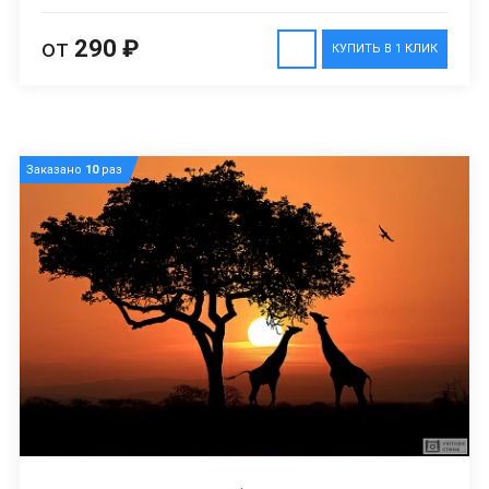
от
290 ₽
КУПИТЬ В 1 КЛИК
Заказано
10
раз