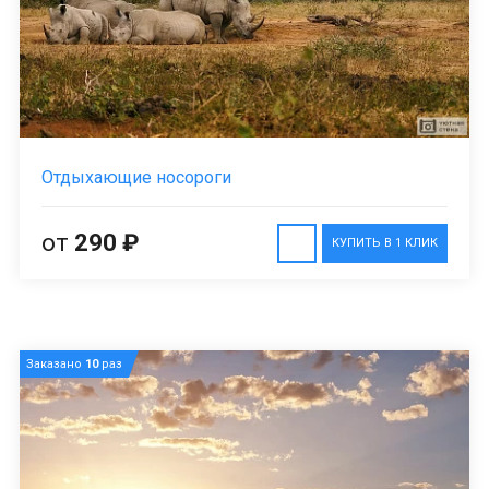
Отдыхающие носороги
от
290 ₽
КУПИТЬ В 1 КЛИК
Заказано
10
раз