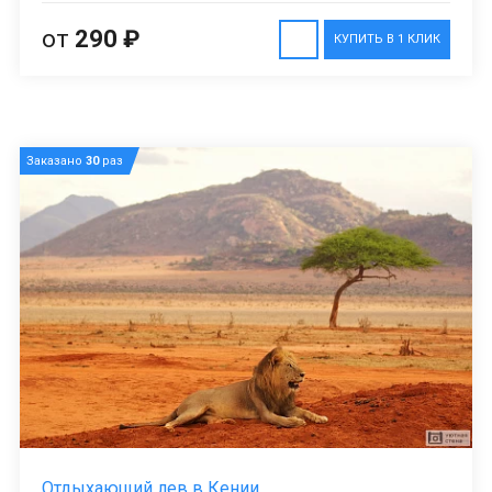
от
290 ₽
КУПИТЬ В 1 КЛИК
Заказано
30
раз
Отдыхающий лев в Кении