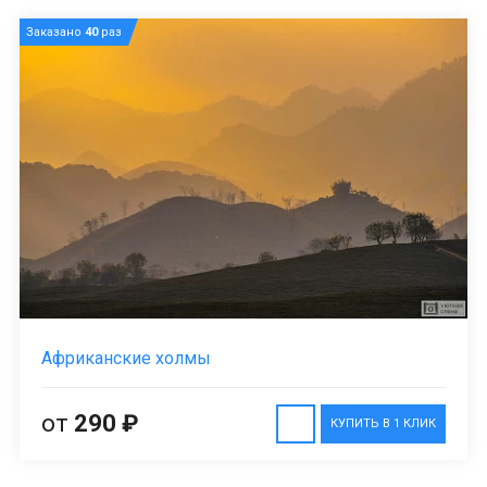
Заказано
40
раз
Африканские холмы
от
290 ₽
КУПИТЬ В 1 КЛИК