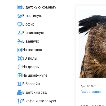
В детскую комнату
В гостиную
В офис
В прихожую
В ванную
На потолок
3D полы
На дверь
На шкаф-купе
В бассейн
Арт.: 904601
Глаза совы
В детский сад
В кафе и столовую
КУПИТЬ В 1 КЛИК