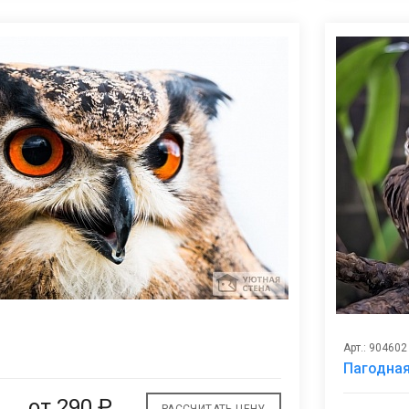
В
Арт.: 904602
избранное
Пагодна
от
290 ₽
РАССЧИТАТЬ ЦЕНУ