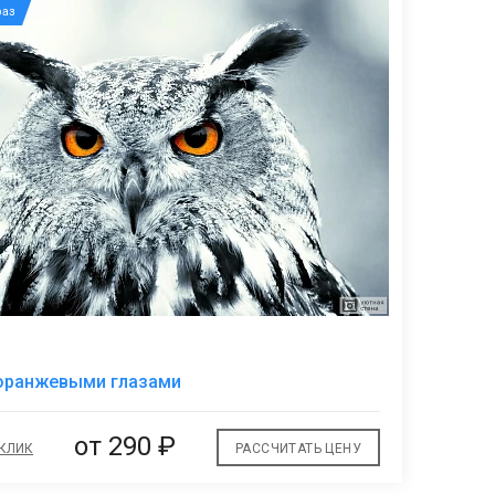
аз
В
 оранжевыми глазами
избранное
от
290 ₽
 КЛИК
РАССЧИТАТЬ ЦЕНУ