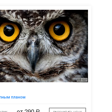
В
упным планом
избранное
от
290 ₽