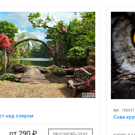
Арт.: 180037
В
ст над озером
Сова кр
избранное
от
290 ₽
РАССЧИТАТЬ ЦЕНУ