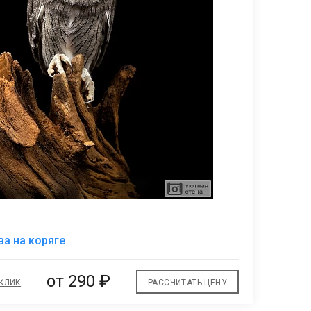
В
ва на коряге
избранное
от
290 ₽
 КЛИК
РАССЧИТАТЬ ЦЕНУ