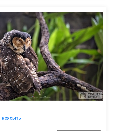
В
я неясыть
избранное