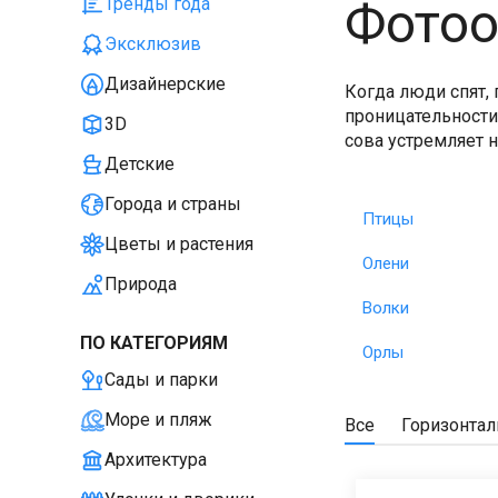
Фотоо
Тренды года
Эксклюзив
Дизайнерские
Когда люди спят,
проницательности
3D
сова устремляет н
Детские
Города и страны
Птицы
Цветы и растения
Олени
Природа
Волки
ПО КАТЕГОРИЯМ
Орлы
Сады и парки
Море и пляж
Все
Горизонта
Архитектура