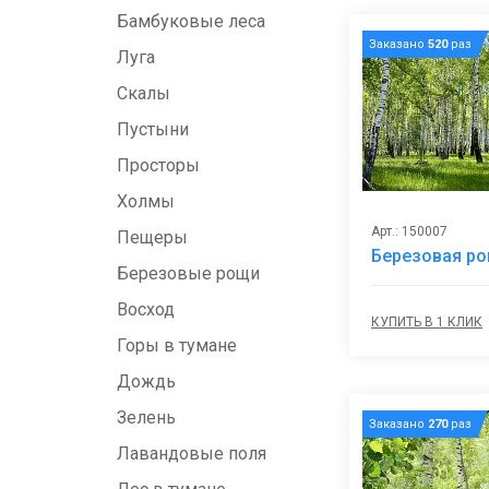
Бамбуковые леса
Заказано
520
раз
Луга
Скалы
Пустыни
Просторы
Холмы
Арт.: 150007
Пещеры
Березовая р
Березовые рощи
Восход
КУПИТЬ В 1 КЛИК
Горы в тумане
Дождь
Зелень
Заказано
270
раз
Лавандовые поля