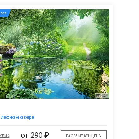
раз
В
 лесном озере
избранное
от
290 ₽
 КЛИК
РАССЧИТАТЬ ЦЕНУ