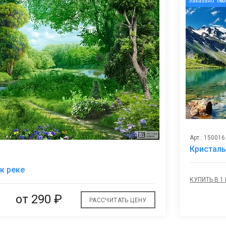
Заказано
160
Арт.: 150016
Кристаль
В
к реке
избранное
КУПИТЬ В 1
от
290 ₽
РАССЧИТАТЬ ЦЕНУ