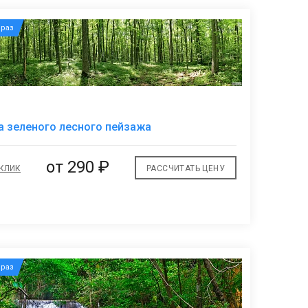
раз
В
 зеленого лесного пейзажа
избранное
от
290 ₽
 КЛИК
РАССЧИТАТЬ ЦЕНУ
раз