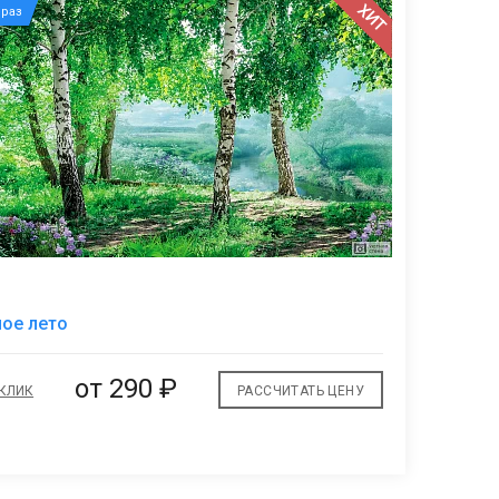
ХИТ
раз
В
ое лето
избранное
от
290 ₽
 КЛИК
РАССЧИТАТЬ ЦЕНУ