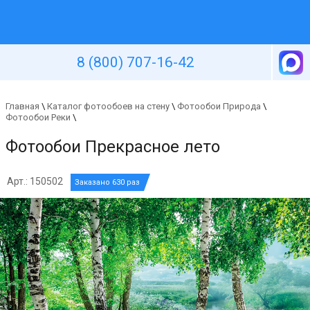
Уютная стена
8 (800) 707-16-42
Главная
\
Каталог фотообоев на стену
\
Фотообои Природа
\
Фотообои Реки
\
Фотообои Прекрасное лето
Арт.: 150502
Заказано 630 раз