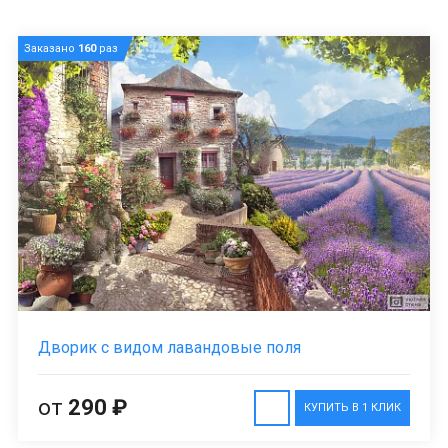
Заказано
160
раз
Дворик с видом лавандовые поля
от
290 ₽
КУПИТЬ В 1 КЛИК