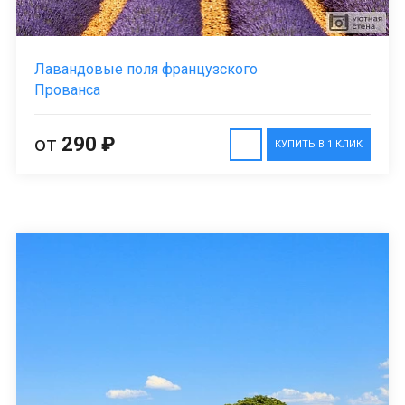
Лавандовые поля французского
Прованса
от
290 ₽
КУПИТЬ В 1 КЛИК