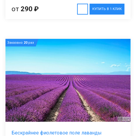
от
290 ₽
КУПИТЬ В 1 КЛИК
Заказано
20
раз
Бескрайнее фиолетовое поле лаванды