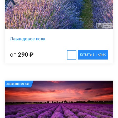
Лавандовое поля
от
290 ₽
КУПИТЬ В 1 КЛИК
Заказано
50
раз