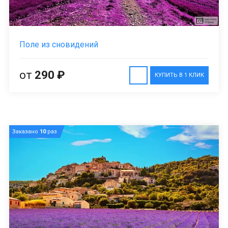
Поле из сновидений
от
290 ₽
КУПИТЬ В 1 КЛИК
Заказано
10
раз