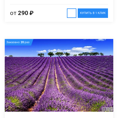
от
290 ₽
КУПИТЬ В 1 КЛИК
Заказано
20
раз