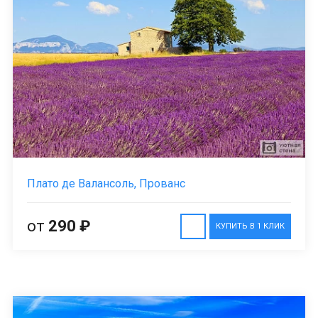
Плато де Валансоль, Прованс
от
290 ₽
КУПИТЬ В 1 КЛИК