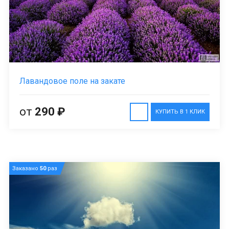
Лавандовое поле на закате
от
290 ₽
КУПИТЬ В 1 КЛИК
Заказано
50
раз