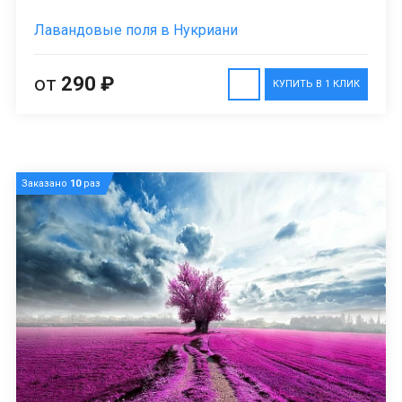
Лавандовые поля в Нукриани
от
290 ₽
КУПИТЬ В 1 КЛИК
Заказано
10
раз