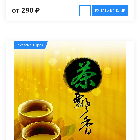
от
290 ₽
КУПИТЬ В 1 КЛИК
Заказано
10
раз