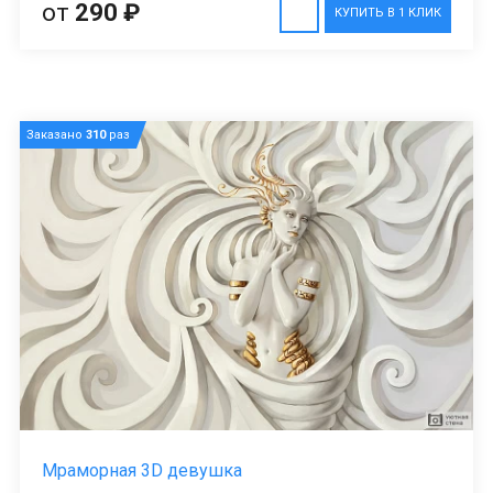
от
290 ₽
КУПИТЬ В 1 КЛИК
Заказано
310
раз
Мраморная 3D девушка