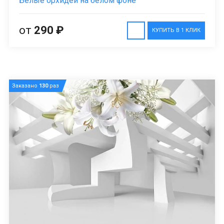
Белые орхидеи на белом фоне
от
290 ₽
КУПИТЬ В 1 КЛИК
Заказано
130
раз