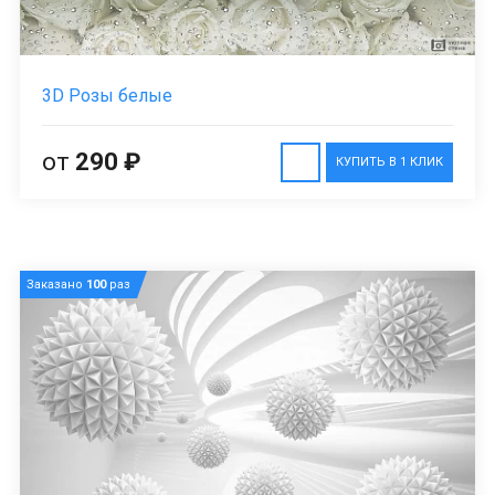
3D Розы белые
от
290 ₽
КУПИТЬ В 1 КЛИК
Заказано
100
раз