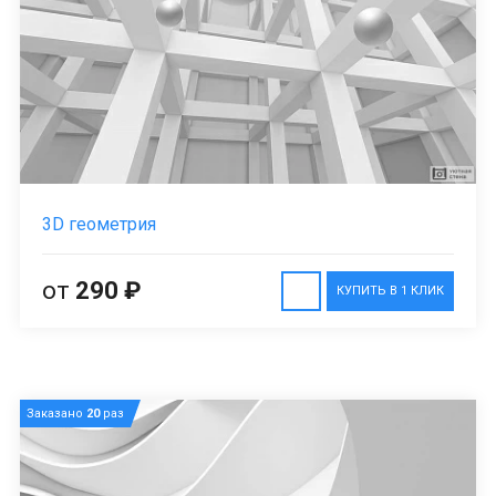
3D геометрия
от
290 ₽
КУПИТЬ В 1 КЛИК
Заказано
20
раз