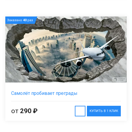
Заказано
40
раз
Самолёт пробивает преграды
от
290 ₽
КУПИТЬ В 1 КЛИК