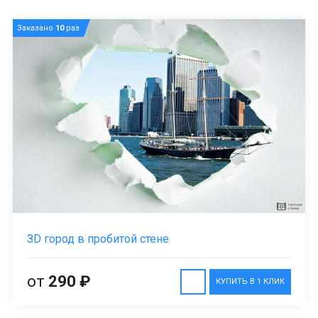
Заказано
10
раз
ЗD город в пробитой стене
от
290 ₽
КУПИТЬ В 1 КЛИК