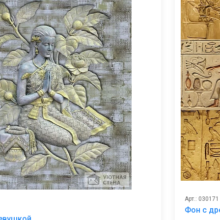
Арт.: 030171
Фон с др
В
девушкой