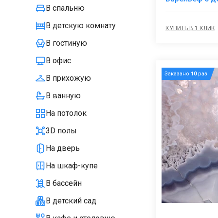
В спальню
В детскую комнату
КУПИТЬ В 1 КЛИК
В гостиную
В офис
Заказано
10
раз
В прихожую
В ванную
На потолок
3D полы
На дверь
На шкаф-купе
В бассейн
В детский сад