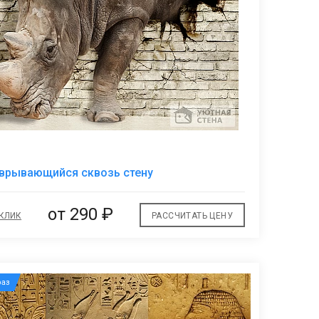
В
врывающийся сквозь стену
избранное
от
290 ₽
 КЛИК
РАССЧИТАТЬ ЦЕНУ
аз