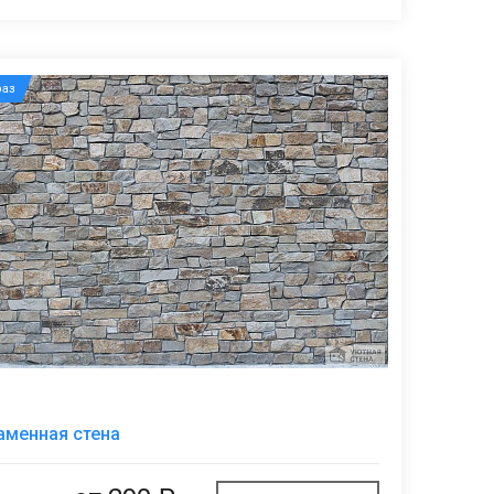
аз
В
аменная стена
избранное