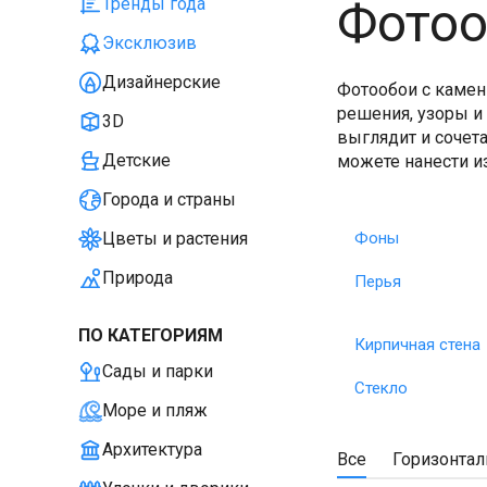
Фотоо
Тренды года
Эксклюзив
Дизайнерские
Фотообои с камен
решения, узоры и
3D
выглядит и сочет
Детские
можете нанести и
Города и страны
Фоны
Цветы и растения
Природа
Перья
ПО КАТЕГОРИЯМ
Кирпичная стена
Сады и парки
Стекло
Море и пляж
Архитектура
Все
Горизонта