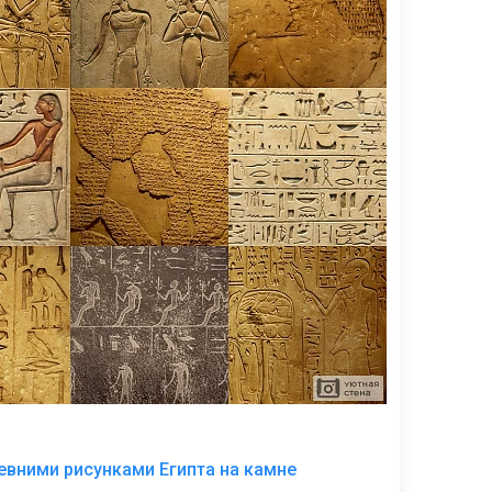
В
евними рисунками Египта на камне
избранное