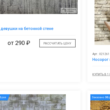
В
девушки на бетонной стене
избранное
от
290 ₽
РАССЧИТАТЬ ЦЕНУ
Арт.: 021261
Носорог 
КУПИТЬ В 1
0
раз
Заказано
30
р