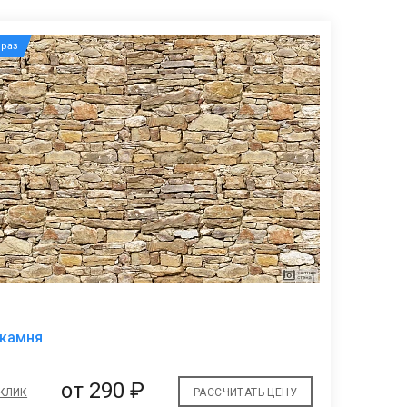
раз
В
 камня
избранное
от
290 ₽
 КЛИК
РАССЧИТАТЬ ЦЕНУ