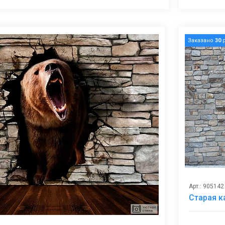
Заказано
30
р
Арт.: 905142
Старая к