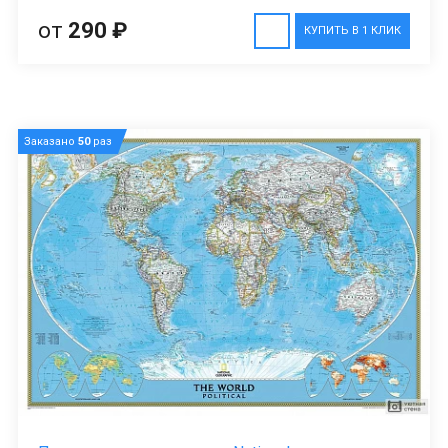
от
290 ₽
КУПИТЬ В 1 КЛИК
Заказано
50
раз