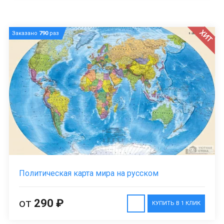
ХИТ
Заказано
790
раз
Политическая карта мира на русском
от
290 ₽
КУПИТЬ В 1 КЛИК