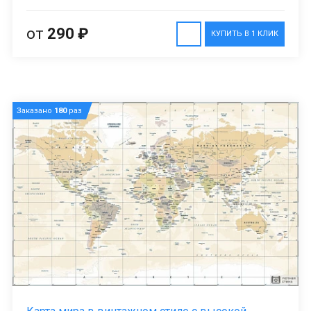
от
290 ₽
КУПИТЬ В 1 КЛИК
Заказано
180
раз