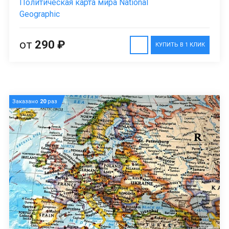
Политическая карта мира National
Geographic
от
290 ₽
КУПИТЬ В 1 КЛИК
Заказано
20
раз