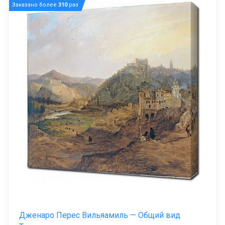
Заказано более
310
раз
Дженаро Перес Вильяамиль — Общий вид