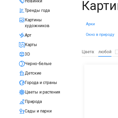
Карти
Новинки
Тренды года
Картины
Арки
художников
Окно в природу
Арт
Карты
Цвета:
любой
3D
Черно-белые
Детские
Города и страны
Цветы и растения
Природа
Сады и парки