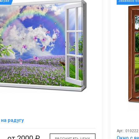
40
раз
Заказано б
В
 на радугу
избранное
Арт.: 010222
от 2000 ₽
Окно с в
РАССЧИТАТЬ ЦЕНУ