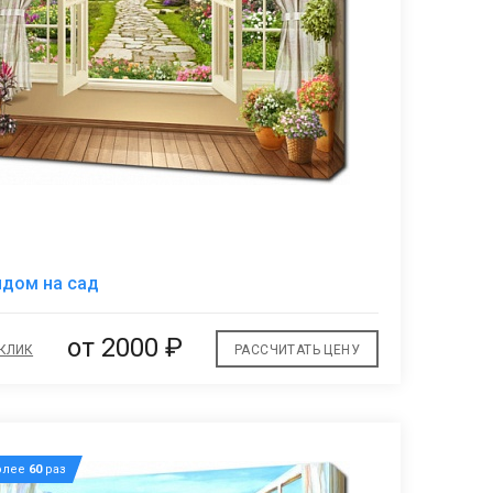
В
идом на сад
избранное
от 2000 ₽
 КЛИК
РАССЧИТАТЬ ЦЕНУ
олее
60
раз