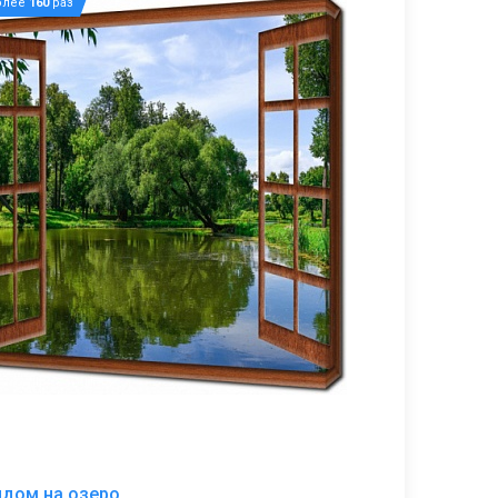
олее
160
раз
В
идом на озеро