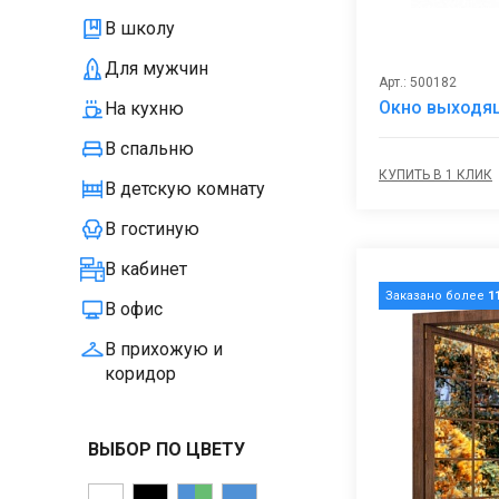
В школу
Для мужчин
Арт.: 500182
Окно выходящ
На кухню
В спальню
КУПИТЬ В 1 КЛИК
В детскую комнату
В гостиную
В кабинет
Заказано более
1
В офис
В прихожую и
коридор
ВЫБОР ПО ЦВЕТУ