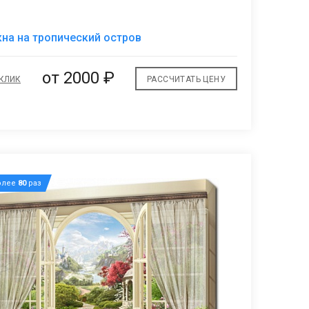
В
кна на тропический остров
избранное
от 2000 ₽
 КЛИК
РАССЧИТАТЬ ЦЕНУ
олее
80
раз