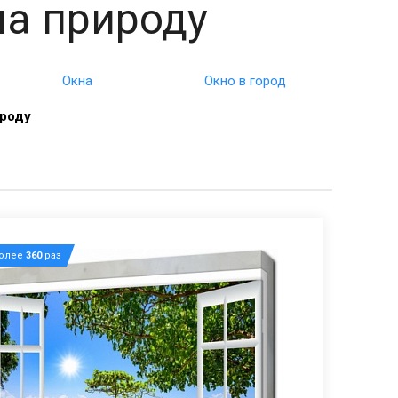
на природу
Окна
Окно в город
ироду
более
360
раз