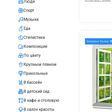
Люди
Спорт
Музыка
Еда
Стилистика
Заказано более
1
Композиции
По цвету
Крупным планом
Прикольные
В бассейн
В детский сад
В кафе и столовую
В салон красоты