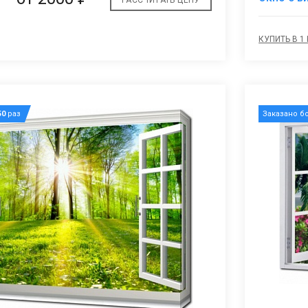
КУПИТЬ В 1
50
раз
Заказано б