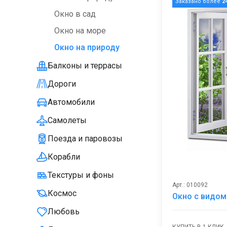
Заказано более
2
Окно в сад
Окно на море
Окно на природу
Балконы и террасы
Дороги
Автомобили
Самолеты
Поезда и паровозы
Корабли
Текстуры и фоны
Арт.: 010092
Космос
Окно с видом
Любовь
КУПИТЬ В 1 КЛИК