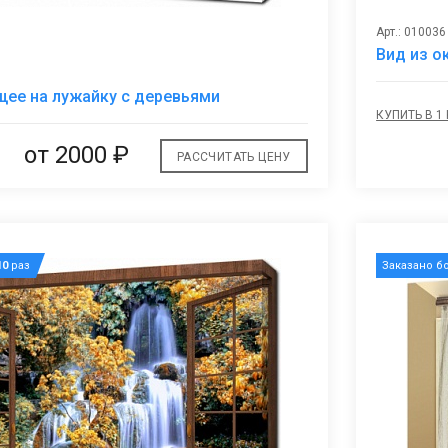
Арт.: 010036
Вид из о
В
ее на лужайку с деревьями
избранное
КУПИТЬ В 1
от 2000 ₽
РАССЧИТАТЬ ЦЕНУ
10
раз
Заказано б