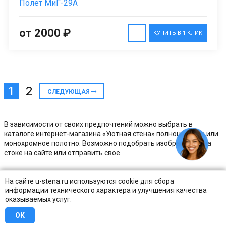
Полет МиГ-29А
от 2000 ₽
КУПИТЬ В 1 КЛИК
1
2
СЛЕДУЮЩАЯ
В зависимости от своих предпочтений можно выбрать в
каталоге интернет-магазина «Уютная стена» полноцветное или
монохромное полотно. Возможно подобрать изображение на
стоке на сайте или отправить свое.
Отпечатанные в типографии компании в Москве на холсте по
На сайте u-stena.ru используются cookie для сбора
латексной технологии, такие картины долгое время сохраняют
информации технического характера и улучшения качества
первоначальную свежесть оттенков.
оказываемых услуг.
Доставка ведется по всей территории России. Цену
ОК
транспортировки можно узнать при оформлении заказа. Чтобы