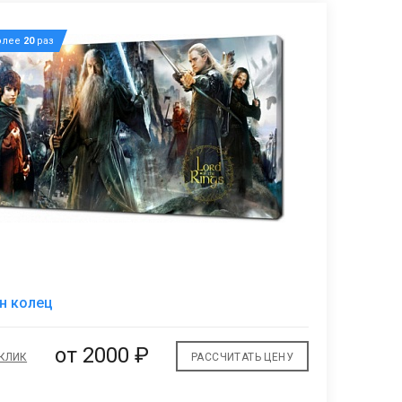
олее
20
раз
В
н колец
избранное
от 2000 ₽
 КЛИК
РАССЧИТАТЬ ЦЕНУ