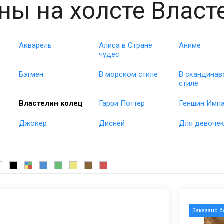
ны на холсте Власт
Акварель
Алиса в Стране
Аниме
чудес
Бэтмен
В морском стиле
В скандинав
стиле
Властелин колец
Гарри Поттер
Геншин Имп
Джокер
Дисней
Для девоче
Заказано 