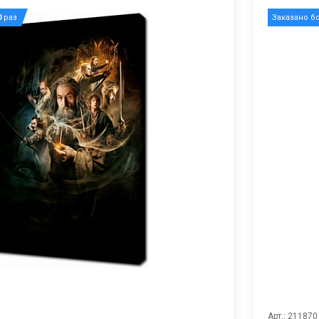
0
раз
Заказано б
Арт.: 211870