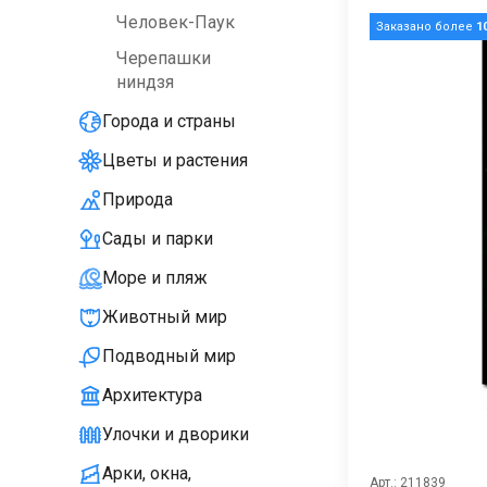
Человек-Паук
Заказано более
1
Черепашки
ниндзя
Города и страны
Цветы и растения
Природа
Сады и парки
Море и пляж
Животный мир
Подводный мир
Архитектура
Улочки и дворики
Арки, окна,
Арт.: 211839