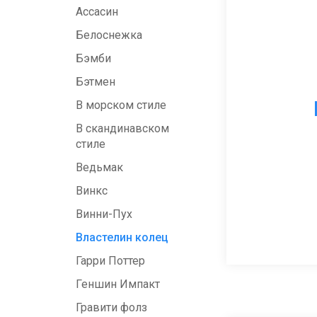
Ассасин
Белоснежка
Бэмби
Бэтмен
В морском стиле
В скандинавском
стиле
Ведьмак
Винкс
Винни-Пух
Властелин колец
Гарри Поттер
Геншин Импакт
Гравити фолз