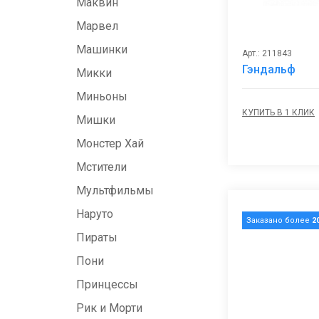
Маквин
Марвел
Машинки
Арт.: 211843
Гэндальф
Микки
Миньоны
КУПИТЬ В 1 КЛИК
Мишки
Монстер Хай
Мстители
Мультфильмы
Наруто
Заказано более
2
Пираты
Пони
Принцессы
Рик и Морти