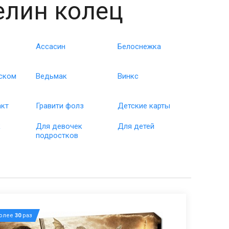
елин колец
Ассасин
Белоснежка
ском
Ведьмак
Винкс
акт
Гравити фолз
Детские карты
к
Для девочек
Для детей
подростков
более
30
раз