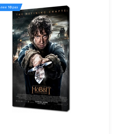
олее
10
раз