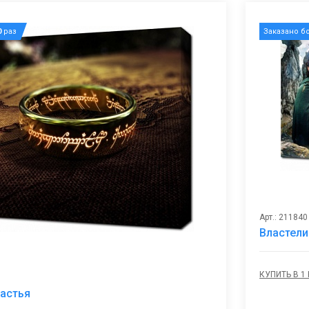
0
раз
Заказано б
Арт.: 211840
Властели
КУПИТЬ В 1
В
астья
избранное