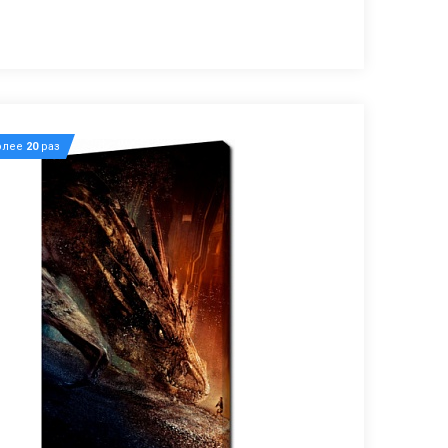
олее
20
раз