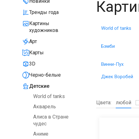
Карти
Новинки
Тренды года
Картины
World of tanks
художников
Арт
Бэмби
Карты
3D
Винни-Пух
Черно-белые
Джек Воробей
Детские
World of tanks
Цвета:
любой
Акварель
Алиса в Стране
чудес
Аниме