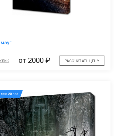
В
Смауг
избранное
от 2000 ₽
 КЛИК
РАССЧИТАТЬ ЦЕНУ
олее
20
раз