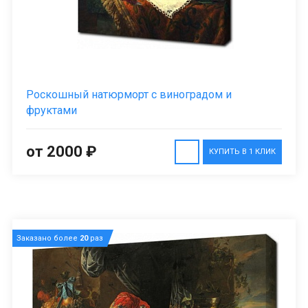
Роскошный натюрморт с виноградом и
фруктами
от 2000 ₽
КУПИТЬ В 1 КЛИК
Заказано более
20
раз