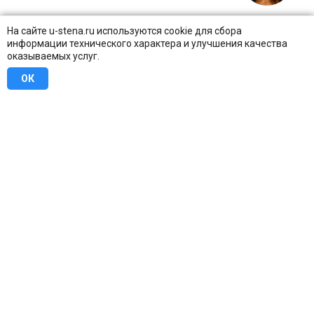
На сайте u-stena.ru используются cookie для сбора
информации технического характера и улучшения качества
оказываемых услуг.
ОК
8 (800) 707-16-42
Бесплатно по всей России
Москва
info@u-stena.ru