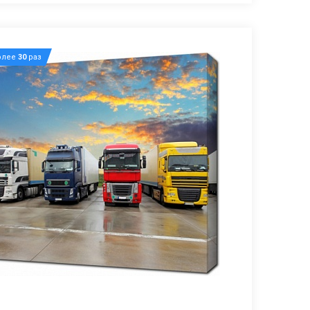
олее
30
раз