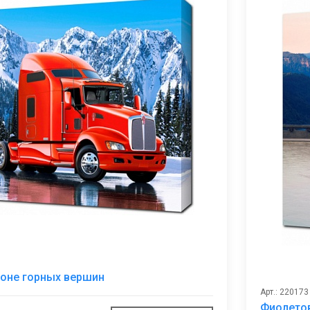
В
фоне горных вершин
избранное
Арт.: 220173
Фиолетов