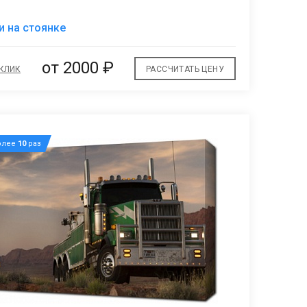
В
и на стоянке
избранное
от 2000 ₽
 КЛИК
РАССЧИТАТЬ ЦЕНУ
олее
10
раз