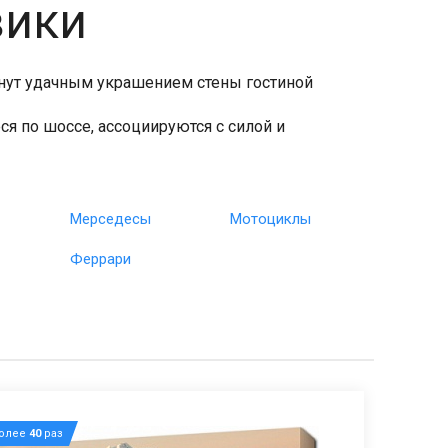
вики
анут удачным украшением стены гостиной
 по шоссе, ассоциируются с силой и
Мерседесы
Мотоциклы
Феррари
более
40
раз