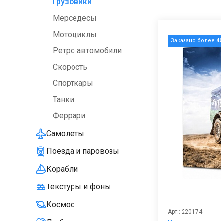
Грузовики
Мерседесы
Мотоциклы
Заказано более
4
Ретро автомобили
Скорость
Спорткары
Танки
Феррари
Самолеты
Поезда и паровозы
Корабли
Текстуры и фоны
Космос
Арт.: 220174