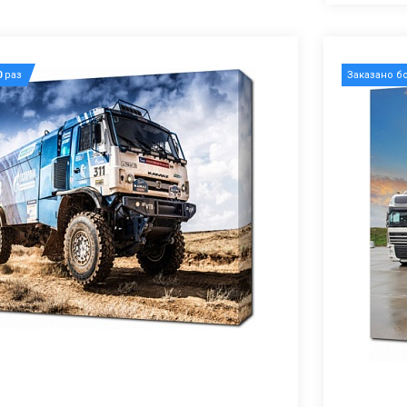
0
раз
Заказано б
В