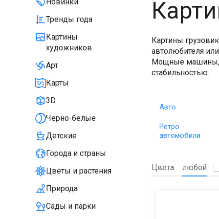
Карти
Новинки
Тренды года
Картины
Картины грузовик
художников
автолюбителя или
Мощные машины, л
Арт
стабильностью.
Карты
3D
Авто
Черно-белые
Ретро
автомобили
Детские
Города и страны
Цвета:
любой
Цветы и растения
Природа
Сады и парки