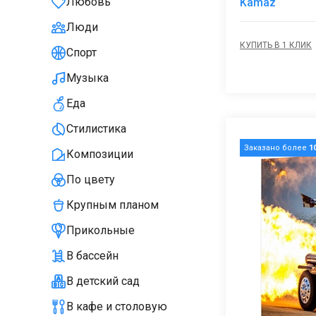
Любовь
Kamaz
Люди
КУПИТЬ В 1 КЛИК
Спорт
Музыка
Еда
Стилистика
Заказано более
1
Композиции
По цвету
Крупным планом
Прикольные
В бассейн
В детский сад
В кафе и столовую