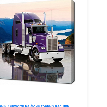
В
ый Kenworth на фоне горных вершин