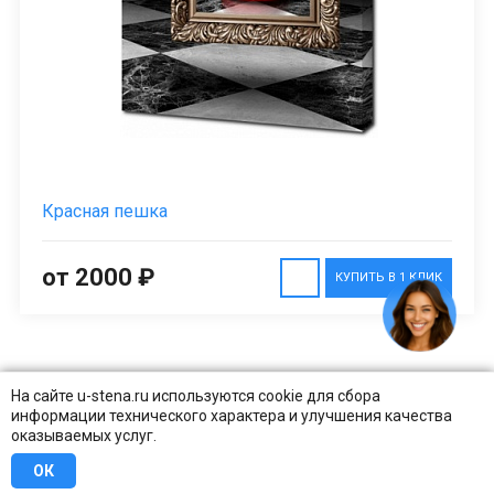
Красная пешка
от 2000 ₽
КУПИТЬ В 1 КЛИК
На сайте u-stena.ru используются cookie для сбора
1
2
СЛЕДУЮЩАЯ
информации технического характера и улучшения качества
оказываемых услуг.
ОК
Декор на стену печатается на натуральном гипоаллергенном