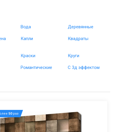
Вода
Деревянные
ена
Капли
Квадраты
Краски
Круги
Романтические
С 3д эффектом
более
50
раз