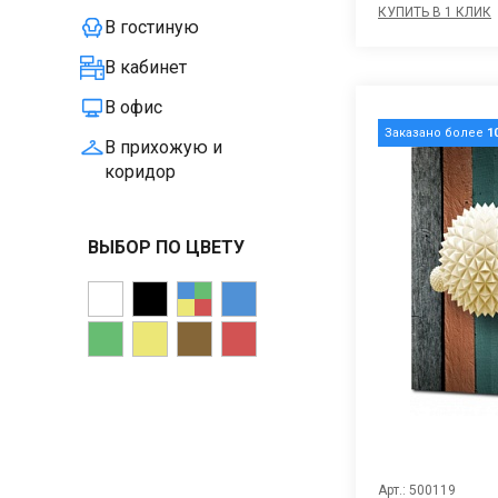
КУПИТЬ В 1 КЛИК
В гостиную
В кабинет
В офис
Заказано более
1
В прихожую и
коридор
ВЫБОР ПО ЦВЕТУ
Арт.: 500119