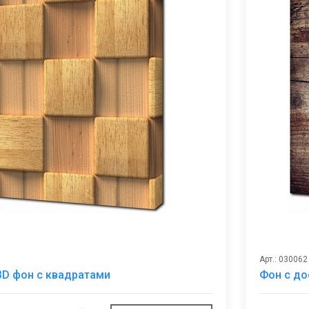
Арт.: 030062
В
D фон с квадратами
Фон с до
избранное