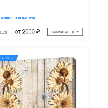
В
деревянные панели
избранное
от 2000 ₽
 КЛИК
РАССЧИТАТЬ ЦЕНУ
олее
10
раз