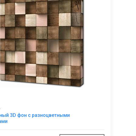
4
В
ный 3D фон с разноцветными
избранное
ами