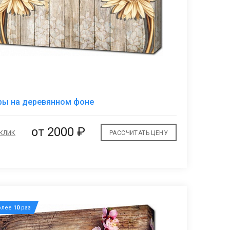
В
ры на деревянном фоне
избранное
от 2000 ₽
 КЛИК
РАССЧИТАТЬ ЦЕНУ
олее
10
раз