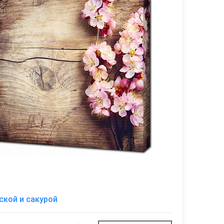
В
ской и сакурой
избранное