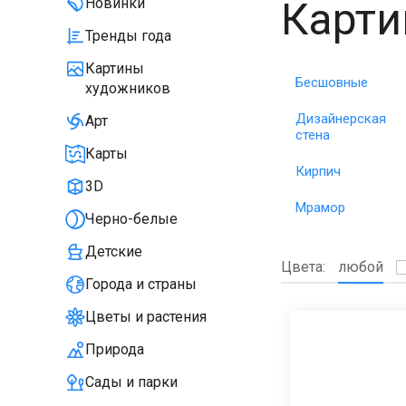
Карти
Новинки
Тренды года
Картины
Бесшовные
художников
Дизайнерская
Арт
стена
Карты
Кирпич
3D
Мрамор
Черно-белые
Детские
Цвета:
любой
Города и страны
Цветы и растения
Природа
Сады и парки