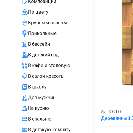
Композиции
По цвету
Крупным планом
Прикольные
В бассейн
В детский сад
В кафе и столовую
В салон красоты
В школу
Для мужчин
На кухню
Арт.: 030133
Деревянный 3
В спальню
В детскую комнату