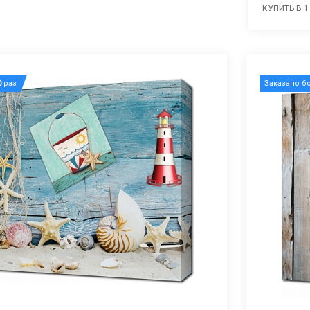
КУПИТЬ В 1
0
раз
Заказано б