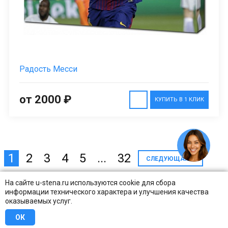
Радость Месси
от 2000 ₽
КУПИТЬ В 1 КЛИК
1
2
3
4
5
...
32
СЛЕДУЮЩАЯ
На сайте u-stena.ru используются cookie для сбора
Портреты известных людей (актеров, художников, спортсменов,
информации технического характера и улучшения качества
оказываемых услуг.
поэтов и писателей), героев сериалов и фильмов, обычных
людей. Силуэты на фоне красивых морских и горных пейзажей.
ОК
Эротичные композиции и целомудренные полотна. В этом