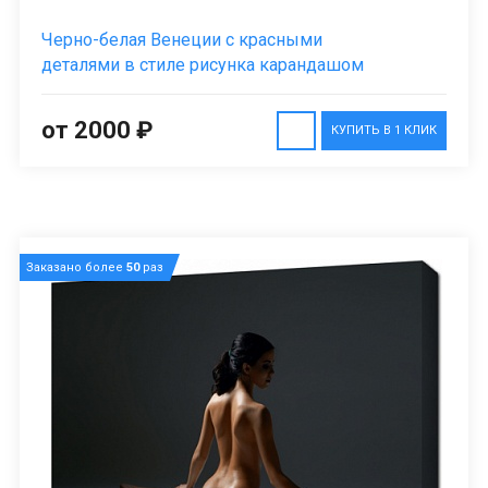
Черно-белая Венеции с красными
деталями в стиле рисунка карандашом
от 2000 ₽
КУПИТЬ В 1 КЛИК
Заказано более
50
раз