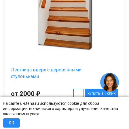
Лестница вверх с деревянными
ступеньками
от 2000 ₽
КУПИТЬ В 1 КЛИК
На сайте u-stena.ru используются cookie для сбора
информации технического характера и улучшения качества
оказываемых услуг.
ОК
1
2
3
4
5
...
8
СЛЕДУЮЩАЯ