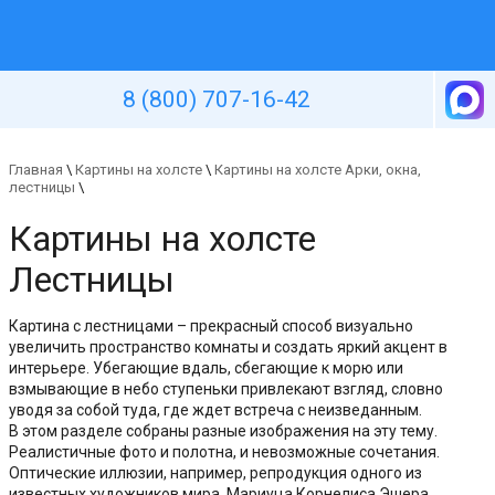
Уютная стена
8 (800) 707-16-42
Главная
\
Картины на холсте
\
Картины на холсте Арки, окна,
лестницы
\
Картины на холсте
Лестницы
Картина с лестницами – прекрасный способ визуально
увеличить пространство комнаты и создать яркий акцент в
интерьере. Убегающие вдаль, сбегающие к морю или
взмывающие в небо ступеньки привлекают взгляд, словно
уводя за собой туда, где ждет встреча с неизведанным.
В этом разделе собраны разные изображения на эту тему.
Реалистичные фото и полотна, и невозможные сочетания.
Оптические иллюзии, например, репродукция одного из
известных художников мира, Мариуца Корнелиса Эшера.