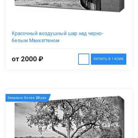
Красочный воздушный шар над черно-
белым Манхэттеном
от 2000 ₽
КУПИТЬ В 1 КЛИК
Заказано более
20
раз