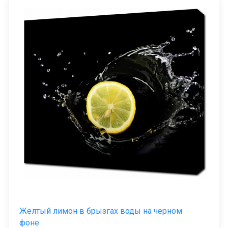
Желтый лимон в брызгах воды на черном
фоне