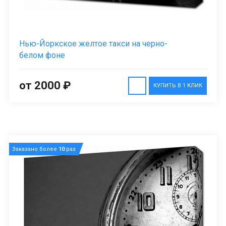
Нью-Йоркское желтое такси на черно-
белом фоне
от 2000 ₽
КУПИТЬ В 1 КЛИК
Заказано более
10
раз