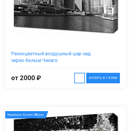
Разноцветный воздушный шар над
черно-белым Чикаго
от 2000 ₽
КУПИТЬ В 1 КЛИК
Заказано более
30
раз