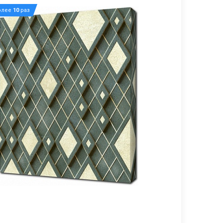
олее
10
раз