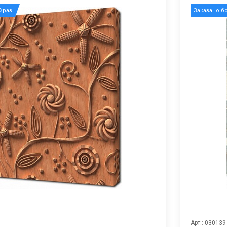
0
раз
Заказано б
Арт.: 030139