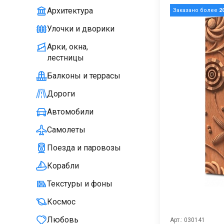
Архитектура
Заказано более
2
Улочки и дворики
Арки, окна,
лестницы
Балконы и террасы
Дороги
Автомобили
Самолеты
Поезда и паровозы
Корабли
Текстуры и фоны
Космос
Любовь
Арт.: 030141