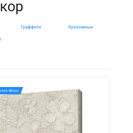
екор
Граффити
Креативные
е
более
30
раз