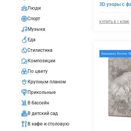
3D узоры с ф
Люди
Спорт
КУПИТЬ В 1 КЛИК
Музыка
Еда
Стилистика
Заказано более
1
Композиции
По цвету
Крупным планом
Прикольные
В бассейн
В детский сад
В кафе и столовую