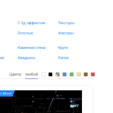
С 3д эффектом
Текстуры
Золотые
Фактуры
Каменная стена
Круги
кие
Квадраты
Капли
Цвета:
любой
но
20
раз