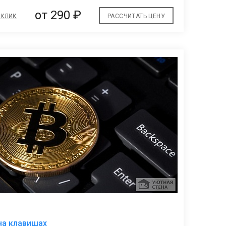
от
290 ₽
 КЛИК
РАССЧИТАТЬ ЦЕНУ
В
на клавишах