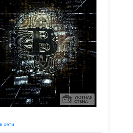
9
В
в сети
избранное