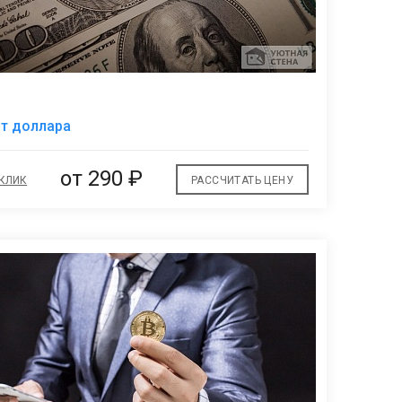
В
т доллара
избранное
от
290 ₽
 КЛИК
РАССЧИТАТЬ ЦЕНУ