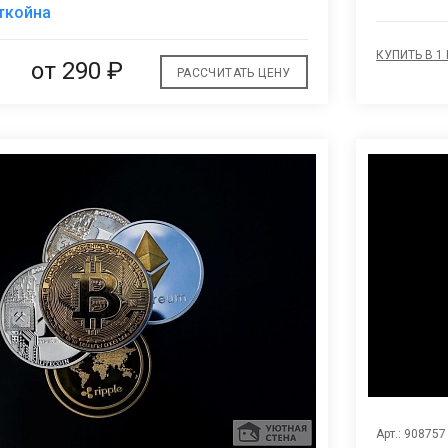
В
ткойна
избранное
КУПИТЬ В 1
от
290 ₽
РАССЧИТАТЬ ЦЕНУ
Арт.: 908757