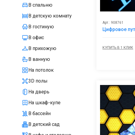
В спальню
В детскую комнату
Арт.: 908761
В гостиную
Цифровое пут
В офис
КУПИТЬ В 1 КЛИК
В прихожую
В ванную
На потолок
3D полы
На дверь
На шкаф-купе
В бассейн
В детский сад