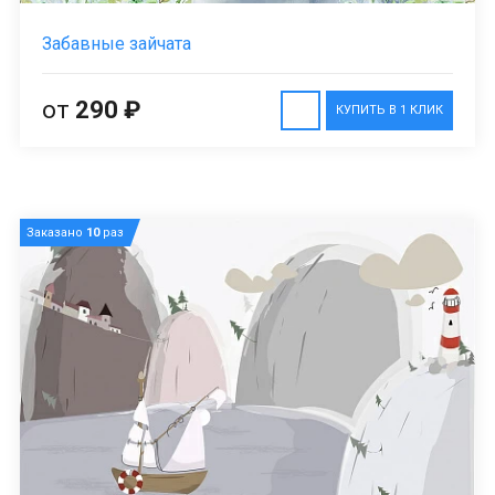
Забавные зайчата
от
290 ₽
КУПИТЬ В 1 КЛИК
Заказано
10
раз