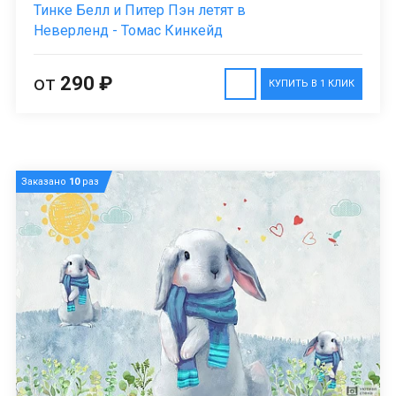
Тинке Белл и Питер Пэн летят в
Неверленд - Томас Кинкейд
от
290 ₽
КУПИТЬ В 1 КЛИК
Заказано
10
раз