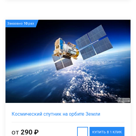
Заказано
10
раз
Космический спутник на орбите Земли
от
290 ₽
КУПИТЬ В 1 КЛИК