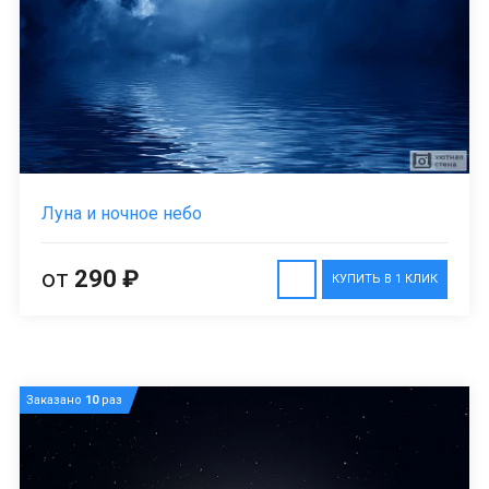
Луна и ночное небо
от
290 ₽
КУПИТЬ В 1 КЛИК
Заказано
10
раз