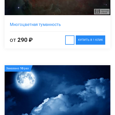
Многоцветная туманность
от
290 ₽
КУПИТЬ В 1 КЛИК
Заказано
10
раз