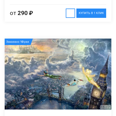
от
290 ₽
КУПИТЬ В 1 КЛИК
Заказано
10
раз