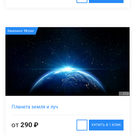
Заказано
10
раз
Планета земля и луч
от
290 ₽
КУПИТЬ В 1 КЛИК