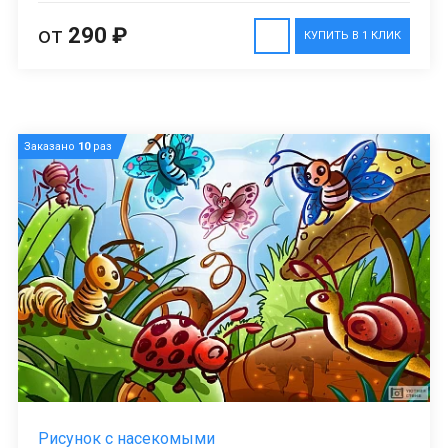
от
290 ₽
КУПИТЬ В 1 КЛИК
Заказано
10
раз
Рисунок с насекомыми