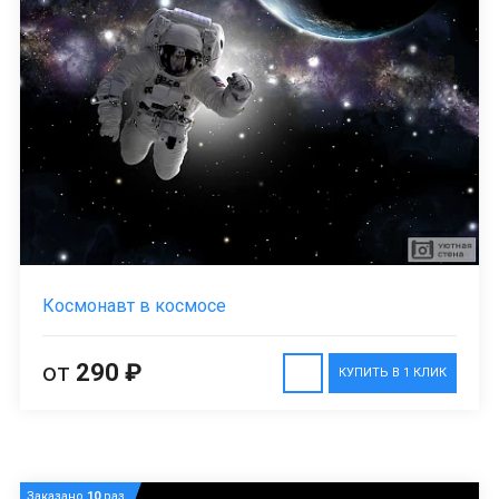
Космонавт в космосе
от
290 ₽
КУПИТЬ В 1 КЛИК
Заказано
10
раз