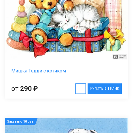
Мишка Тедди с котиком
от
290 ₽
КУПИТЬ В 1 КЛИК
Заказано
10
раз