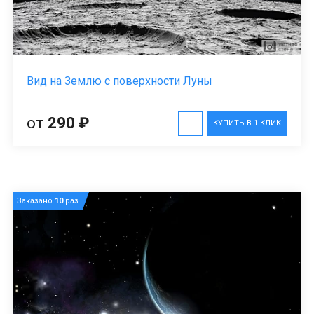
Вид на Землю с поверхности Луны
от
290 ₽
КУПИТЬ В 1 КЛИК
Заказано
10
раз