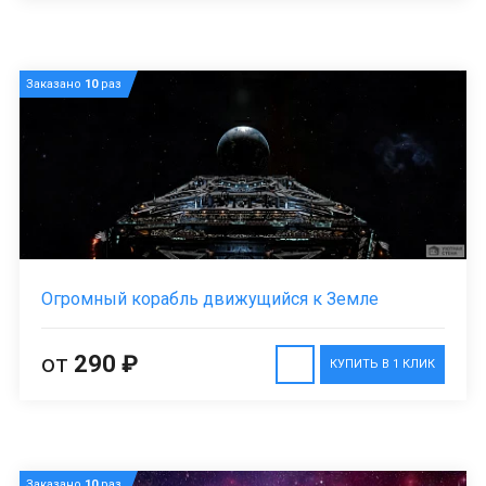
Заказано
10
раз
Огромный корабль движущийся к Земле
от
290 ₽
КУПИТЬ В 1 КЛИК
Заказано
10
раз