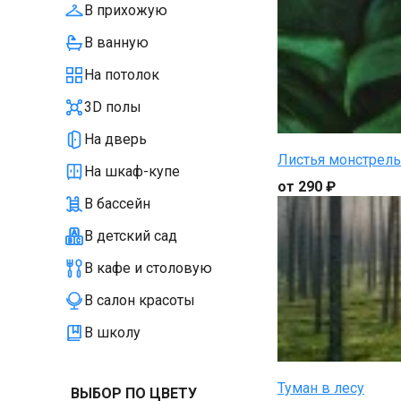
В прихожую
В ванную
На потолок
3D полы
На дверь
Листья монстрел
На шкаф-купе
от 290 ₽
В бассейн
В детский сад
В кафе и столовую
В салон красоты
В школу
Туман в лесу
ВЫБОР ПО ЦВЕТУ