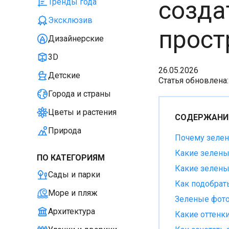
созда
Тренды года
Эксклюзив
прост
Дизайнерские
3D
26.05.2026
Детские
Статья обновлена:
Города и страны
Цветы и растения
СОДЕРЖАНИ
Природа
Почему зелен
Какие зелены
ПО КАТЕГОРИЯМ
Какие зелены
Сады и парки
Как подобрат
Море и пляж
Зеленые фото
Архитектура
Какие оттенк