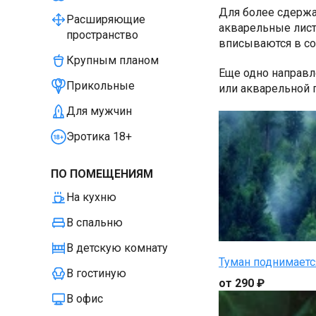
Для более сдержа
Расширяющие
акварельные лист
пространство
вписываются в с
Крупным планом
Еще одно направл
Прикольные
или акварельной 
Для мужчин
Эротика 18+
ПО ПОМЕЩЕНИЯМ
На кухню
В спальню
В детскую комнату
Туман поднимаетс
В гостиную
от 290 ₽
В офис