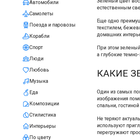
Зеленый цвет вос
Автомобили
естественным све
Самолеты
Еще одно преимущ
Поезда и паровозы
текстилем, бежев
домашних интерь
Корабли
Спорт
При этом зеленый
а глубокие темно
Люди
Любовь
КАКИЕ З
Музыка
Один из самых по
Еда
изображения помо
Композиции
спальни, гостиной
Стилистика
Не теряют актуал
используют пригл
Интерьеры
перегружают прос
По цвету