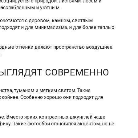
социируется с природой, листьями, лесом и
 расслабленным и уютным.
очетаются с деревом, камнем, светлым
одходят и для минимализма, и для более теплых
одные оттенки делают пространство воздушнее,
.
ВЫГЛЯДЯТ СОВРЕМЕННО
ства, туманом и мягким светом. Такие
окойнее. Особенно хорошо они подходят для
аче. Вместо ярких контрастных джунглей чаще
ику. Такие фотообои становятся акцентом, но не