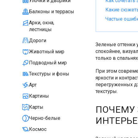
Как сочетать
Улочки и дворики
Какие сюжеты
Балконы и террасы
Частые ошибк
Арки, окна,
лестницы
Дороги
Зеленые оттенки 
спокойнее, визуа
Животный мир
только в спальнях
Подводный мир
При этом совреме
Текстуры и фоны
яркости и контрас
перегруженных дж
Арт
текстуры.
Картины
ПОЧЕМУ 
Карты
ИНТЕРЬЕ
Черно-белые
Космос