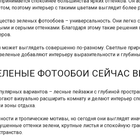
принимается спокойнее большинства ярких оттенков. Он ас
том, поэтому интерьер с такими цветами выглядит более
ество зеленых фотообоев – универсальность. Они легко с
ыми и серыми оттенками. Благодаря этому такие решения п
еров.
 может выглядеть совершенно по-разному. Светлые прир
-зеленые добавляют интерьеру выразительности и глубины
ЕЛЕНЫЕ ФОТООБОИ СЕЙЧАС 
пулярных вариантов – лесные пейзажи с глубиной простран
гают визуально расширить комнату и делают интерьер сп
 и зоны отдыха.
ьности и тропические мотивы, но сегодня они выглядят ин
ушенные оттенки зелени, крупные листья и спокойную граф
транство.