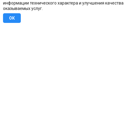
информации технического характера и улучшения качества
оказываемых услуг.
ОК
8 (800) 707-16-42
Бесплатно по всей России
Москва
info@u-stena.ru