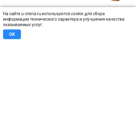
На сайте u-stena.ru используются cookie для сбора
информации технического характера и улучшения качества
оказываемых услуг.
ОК
8 (800) 707-16-42
Бесплатно по всей России
Москва
info@u-stena.ru