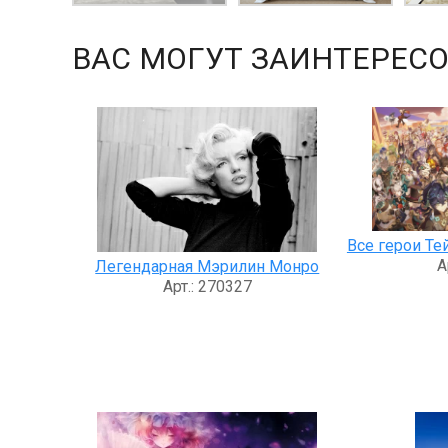
ВАС МОГУТ ЗАИНТЕРЕСО
Все герои Те
А
Легендарная Мэрилин Монро
Арт.: 270327