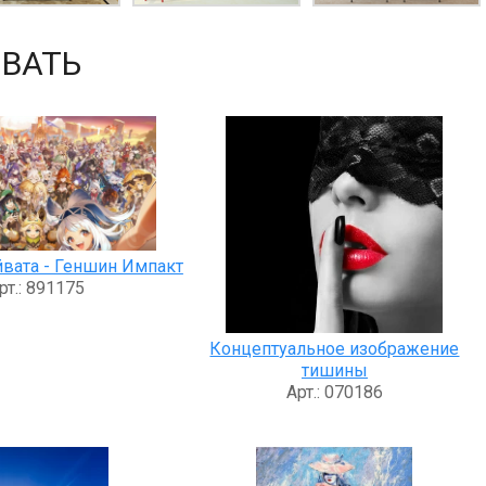
ВАТЬ
йвата - Геншин Импакт
рт.: 891175
Концептуальное изображение
тишины
Арт.: 070186