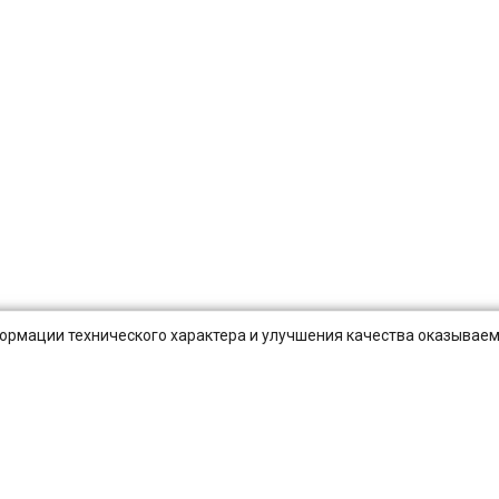
нформации технического характера и улучшения качества оказываем
Публичная оферта
Оплата и Доставка
Вопросы-отв