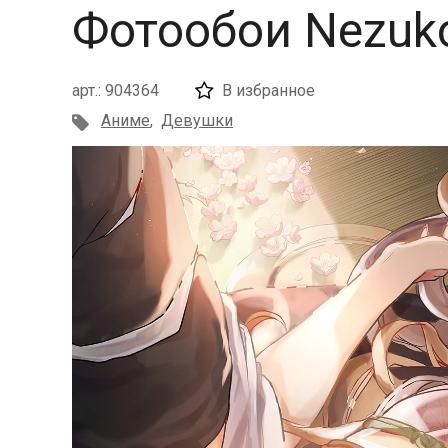
Фотообои Nezuk
арт.: 904364
В избранное
Аниме
,
Девушки