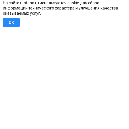
На сайте u-stena.ru используются cookie для сбора
информации технического характера и улучшения качества
оказываемых услуг.
ОК
8 (800) 707-16-42
Бесплатно по всей России
Москва
info@u-stena.ru