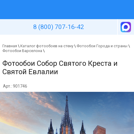
Уютная стена
8 (800) 707-16-42
Главная
\
Каталог фотообоев на стену
\
Фотообои Города и страны
\
Фотообои Барселона
\
Фотообои Собор Святого Креста и
Святой Евлалии
Арт.: 901746