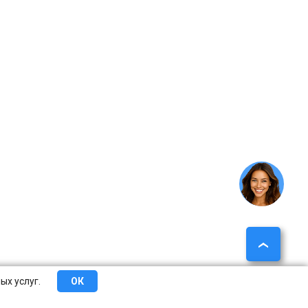
ых услуг.
ОК