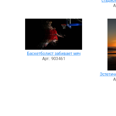
стадио
А
Баскетболист забивает мяч
Арт.: 903461
Эстетич
А