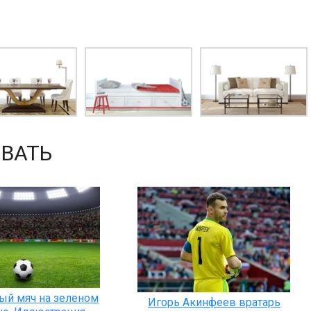
ВАТЬ
ый мяч на зеленом
Игорь Акинфеев вратарь