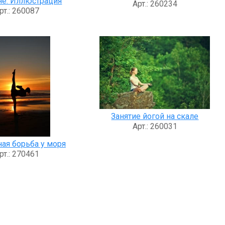
не. Иллюстрация
Арт.: 260234
рт.: 260087
Занятие йогой на скале
Арт.: 260031
ная борьба у моря
рт.: 270461