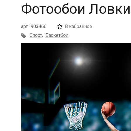
Фотообои Ловки
арт.: 903466
В избранное
Спорт
,
Баскетбол