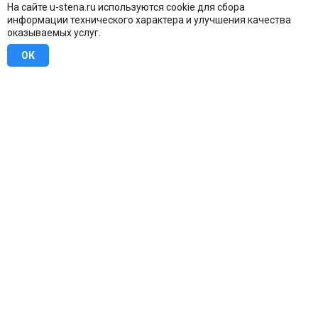
На сайте u-stena.ru используются cookie для сбора
информации технического характера и улучшения качества
оказываемых услуг.
ОК
8 (800) 707-16-42
Бесплатно по всей России
Москва
info@u-stena.ru