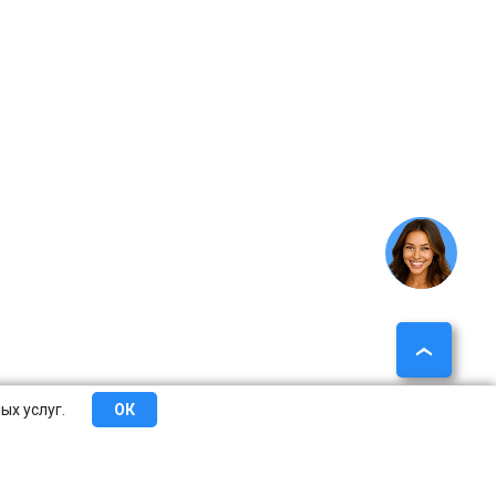
ых услуг.
ОК