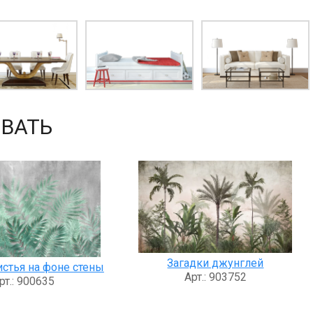
ВАТЬ
Загадки джунглей
стья на фоне стены
Арт.: 903752
рт.: 900635