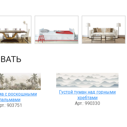
ВАТЬ
Густой туман над горными
ма с роскошными
хребтами
пальмами
Арт.: 990330
рт.: 903751