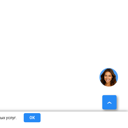
ых услуг.
ОК