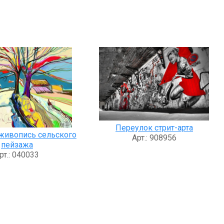
Переулок стрит-арта
живопись сельского
Арт.: 908956
пейзажа
рт.: 040033