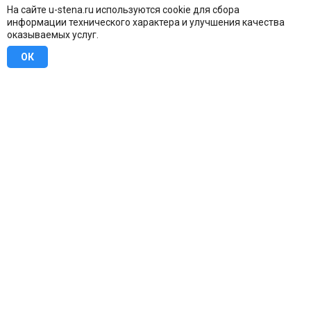
На сайте u-stena.ru используются cookie для сбора
информации технического характера и улучшения качества
оказываемых услуг.
ОК
8 (800) 707-16-42
Бесплатно по всей России
Москва
info@u-stena.ru