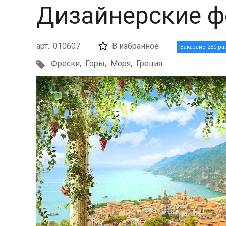
Дизайнерские ф
арт.: 010607
В избранное
Заказано 280 ра
Фрески
,
Горы
,
Моря
,
Греция