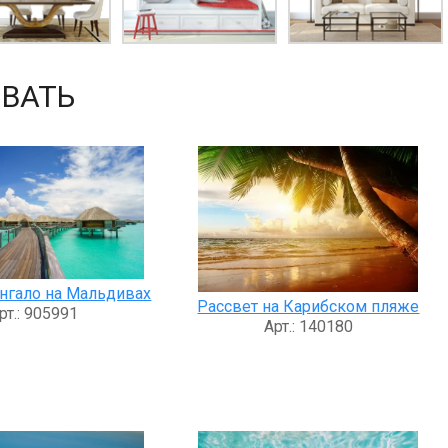
ВАТЬ
унгало на Мальдивах
Рассвет на Карибском пляже
рт.: 905991
Арт.: 140180