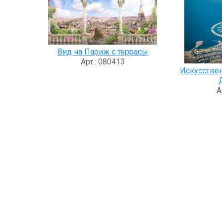
Вид на Париж с террасы
Арт.: 080413
Искусстве
А