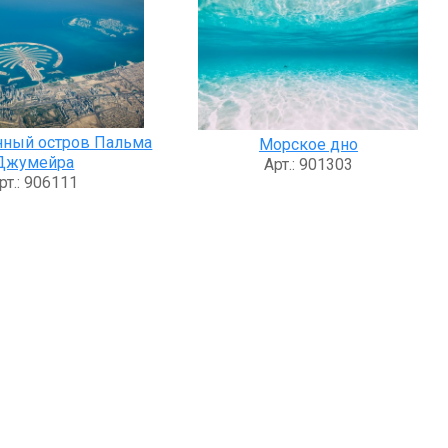
нный остров Пальма
Морское дно
Джумейра
Арт.: 901303
рт.: 906111