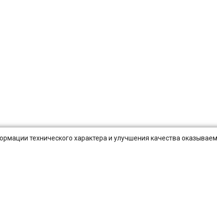
нформации технического характера и улучшения качества оказываем
Публичная оферта
Оплата и Доставка
Вопросы-отв