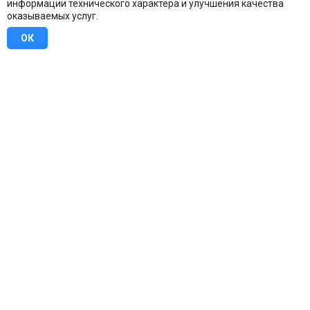
информации технического характера и улучшения качества
оказываемых услуг.
ОК
8 (800) 707-16-42
Бесплатно по всей России
Москва
info@u-stena.ru