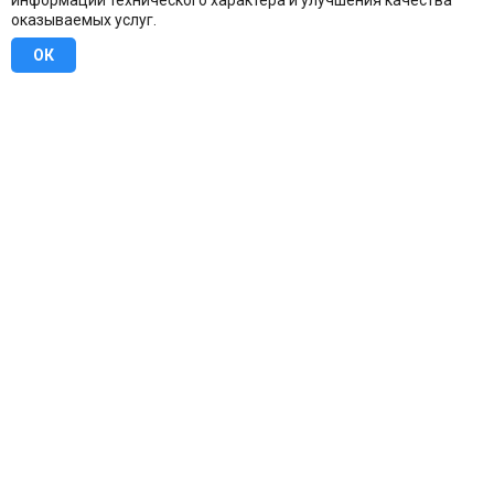
информации технического характера и улучшения качества
оказываемых услуг.
ОК
8 (800) 707-16-42
Бесплатно по всей России
Москва
info@u-stena.ru