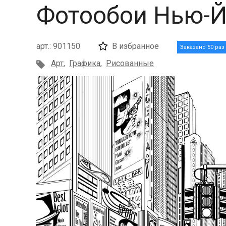
Фотообои Нью-Й
арт.: 901150
В избранное
Заказано 50 раз
Арт
,
Графика
,
Рисованные