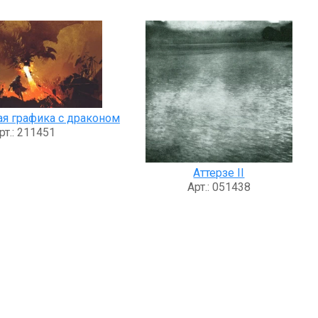
я графика с драконом
рт.: 211451
Аттерзе II
Арт.: 051438