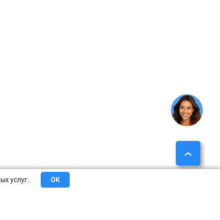
ых услуг.
ОК