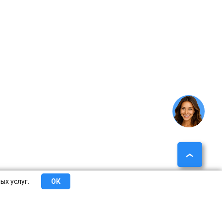
ых услуг.
ОК