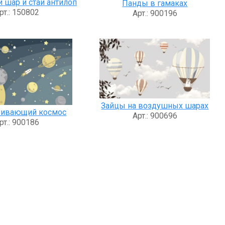
шар и стаи антилоп
Панды в гамаках
рт.: 150802
Арт.: 900196
Зайцы на воздушных шарах
живающий космос
Арт.: 900696
рт.: 900186