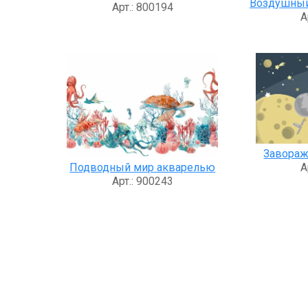
Воздушный 
Арт.: 800194
А
Завора
Подводный мир акварелью
А
Арт.: 900243