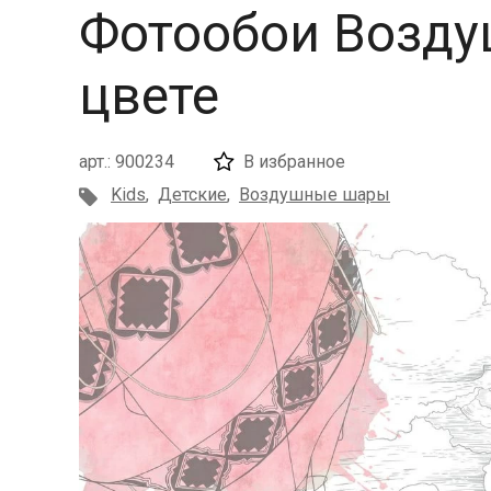
Фотообои Возду
цвете
арт.: 900234
В избранное
Kids
,
Детские
,
Воздушные шары