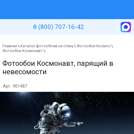
Уютная стена
8 (800) 707-16-42
Главная
\
Каталог фотообоев на стену
\
Фотообои Космос
\
Фотообои Космонавт
\
Фотообои Космонавт, парящий в
невесомости
Арт.: 901487