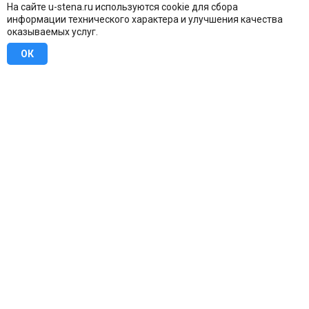
На сайте u-stena.ru используются cookie для сбора
информации технического характера и улучшения качества
оказываемых услуг.
ОК
8 (800) 707-16-42
Бесплатно по всей России
Москва
info@u-stena.ru