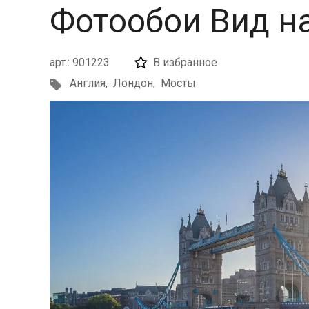
Фотообои Вид н
арт.: 901223
В избранное
Англия
,
Лондон
,
Мосты