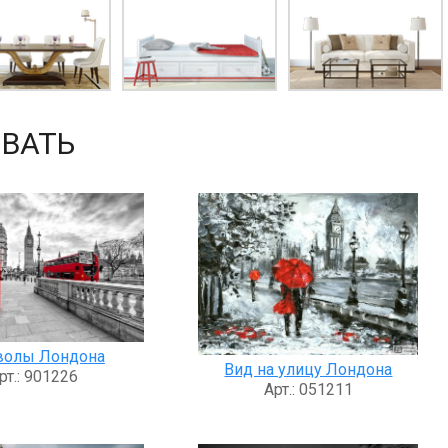
ВАТЬ
волы Лондона
Вид на улицу Лондона
рт.: 901226
Арт.: 051211