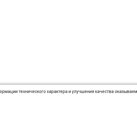
нформации технического характера и улучшения качества оказываем
Публичная оферта
Оплата и Доставка
Вопросы-отв