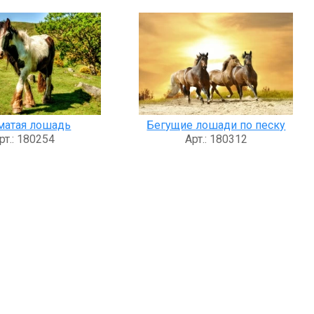
матая лошадь
Бегущие лошади по песку
рт.: 180254
Арт.: 180312